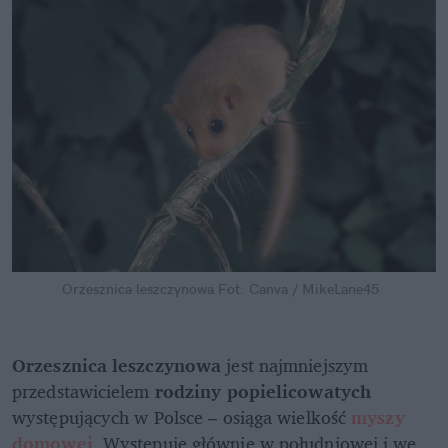
Orzesznica leszczynowa
Fot. Canva / MikeLane45 
Orzesznica leszczynowa 
jest najmniejszym 
przedstawicielem 
rodziny popielicowatych 
występujących w Polsce – osiąga wielkość 
myszy 
domowej
. Występuje głównie w południowej i we 