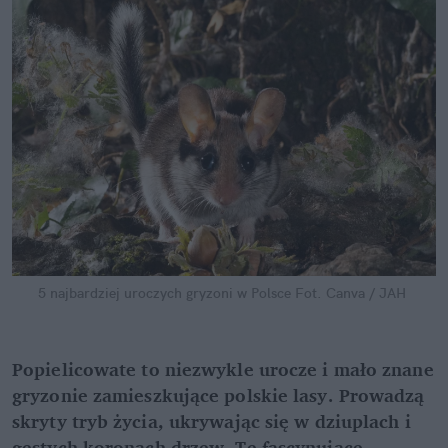
5 najbardziej uroczych gryzoni w Polsce
Fot. Canva / JAH
Popielicowate to niezwykle urocze i mało znane 
gryzonie zamieszkujące polskie lasy. Prowadzą 
skryty tryb życia, ukrywając się w dziuplach i 
gęstych koronach drzew. Te fascynujące 