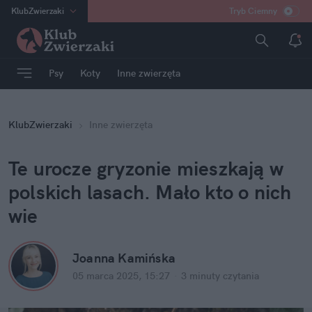
KlubZwierzaki
Tryb Ciemny
na
:
Temat
INN
:
Poland
Psy
Koty
Inne zwierzęta
ASZ
:
dziennik
mama
:
DU
KlubZwierzaki
Inne zwierzęta
dad
:
HERO
Rozrywka
Te urocze gryzonie mieszkają w 
polskich lasach. Mało kto o nich 
wie
Joanna Kamińska
05 marca 2025, 15:27
·
3 minuty
 czytania