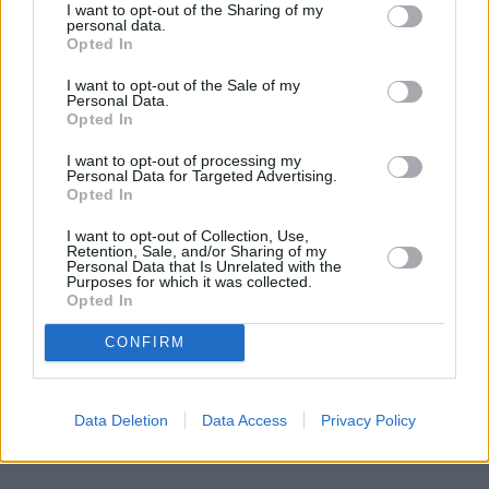
I want to opt-out of the Sharing of my
personal data.
Opted In
Koszatka zamieszkuje dojrzałe lasy liściaste i 
mieszane. Zasiedla różnorodne schronienia, takie jak 
I want to opt-out of the Sale of my
Personal Data.
dziuple, skrzynki lęgowe dla 
ptaków 
oraz 
Opted In
opuszczone gniazda ptasie. Większość czasu spędza 
I want to opt-out of processing my
w koronach drzew, unikając schodzenia na ziemię. 
Personal Data for Targeted Advertising.
Jest aktywna głównie nocą. 
Opted In
I want to opt-out of Collection, Use,
Kiedy intensywnie żeruje, przygotowując się do 
Retention, Sale, and/or Sharing of my
hibernacji, można ją spotkać także w ciągu dnia. Co 
Personal Data that Is Unrelated with the
Purposes for which it was collected.
ciekawe, koszatka potrafi hibernować nawet przez 
Opted In
ponad 6 miesięcy. Jest to 
zwierzę 
wszystkożerne, 
CONFIRM
którego dieta obejmuje m.in. jagody, owoce, nasiona 
roślin, owady, a także jaja i pisklęta. Koszatka 
stanowi poważne zagrożenie dla ptasich lęgów. 
Data Deletion
Data Access
Privacy Policy
REKLAMA 