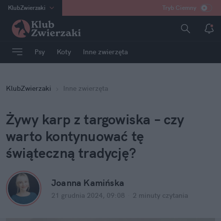
KlubZwierzaki
Tryb Ciemny
na
:
Temat
INN
:
Poland
Psy
Koty
Inne zwierzęta
ASZ
:
dziennik
mama
:
DU
KlubZwierzaki
Inne zwierzęta
dad
:
HERO
Rozrywka
Żywy karp z targowiska – czy 
warto kontynuować tę 
świąteczną tradycję?
Joanna Kamińska
21 grudnia 2024, 09:08
·
2 minuty
 czytania