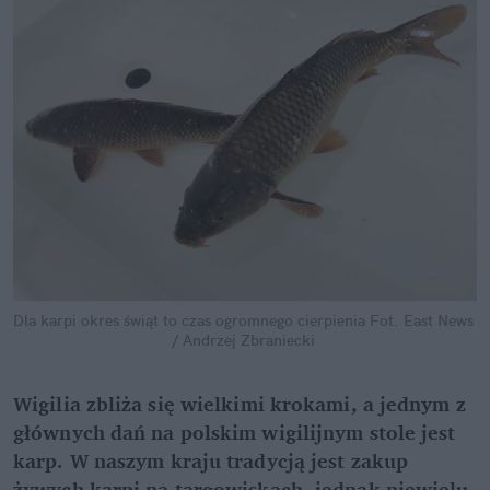
Dla karpi okres świąt to czas ogromnego cierpienia
Fot. East News 
/ Andrzej Zbraniecki
Wigilia zbliża się wielkimi krokami, a jednym z 
głównych dań na polskim wigilijnym stole jest 
karp. W naszym kraju tradycją jest zakup 
żywych karpi na targowiskach, jednak niewielu 