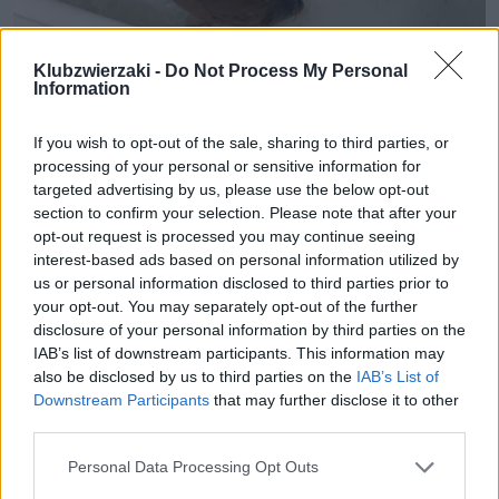
Klubzwierzaki -
Do Not Process My Personal
Information
W wielu polskich domach karpie trzymane są w wannie, a 
następnie uśmiercane
Fot. East News / Andrzej Zbraniecki
If you wish to opt-out of the sale, sharing to third parties, or
processing of your personal or sensitive information for
Wiele osób nie zdaje sobie sprawy, że uśmiercenie 
targeted advertising by us, please use the below opt-out
karpia wymaga określonych technik, które pozwolą 
section to confirm your selection. Please note that after your
na szybkie i humanitarne pozbawienie życia ryby, 
opt-out request is processed you may continue seeing
interest-based ads based on personal information utilized by
minimalizując ból i stres zwierzęcia. Zamiast więc 
us or personal information disclosed to third parties prior to
samodzielnie zabijać karpia w domu, lepiej 
your opt-out. You may separately opt-out of the further
zdecydować się na zakup martwej ryby, co pozwoli 
disclosure of your personal information by third parties on the
uniknąć jej dodatkowego cierpienia. Odzwierciedla 
IAB’s list of downstream participants. This information may
also be disclosed by us to third parties on the
IAB’s List of
to naszą odpowiedzialność jako konsumentów i 
Downstream Participants
that may further disclose it to other
szacunek dla życia zwierząt.
third parties.
Źródła: otwarteklatki.pl, ciwf.pl
Personal Data Processing Opt Outs