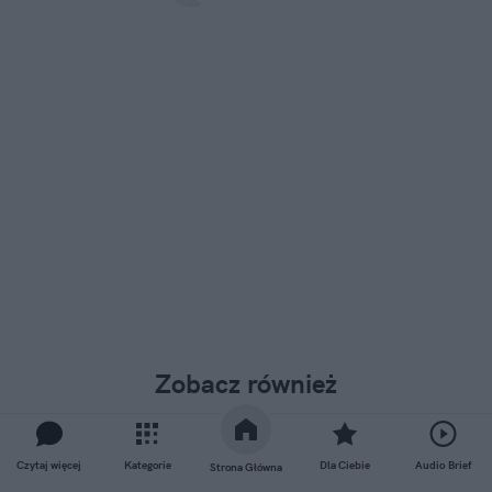
Zobacz również
Brytyjczycy będą płacili nowymi
banknotami. Miłość do
Czytaj więcej
Kategorie
Dla Ciebie
Audio Brief
Strona Główna
zwierząt zwyciężyła