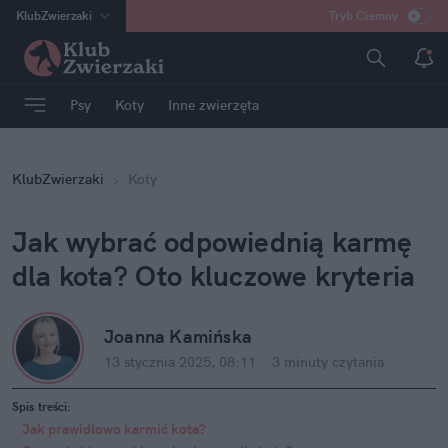
KlubZwierzaki
Tryb Ciemny
na
:
Temat
INN
:
Poland
Psy
Koty
Inne zwierzęta
ASZ
:
dziennik
mama
:
DU
KlubZwierzaki
Koty
dad
:
HERO
Rozrywka
Jak wybrać odpowiednią karmę 
dla kota? Oto kluczowe kryteria
Joanna Kamińska
13 stycznia 2025, 08:11
·
3 minuty
 czytania
Spis treści:
Jak prawidłowo karmić kota? 