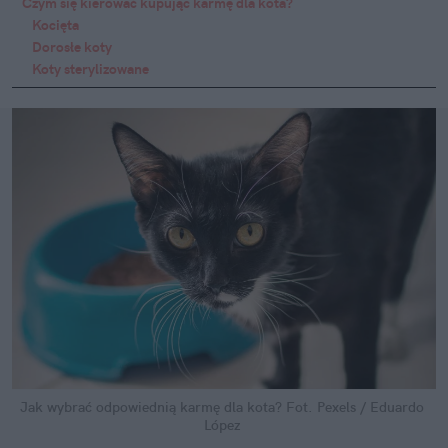
Czym się kierować kupując karmę dla kota?
Kocięta
Dorosłe koty 
Koty sterylizowane
Jak wybrać odpowiednią karmę dla kota?
Fot. Pexels / Eduardo 
López