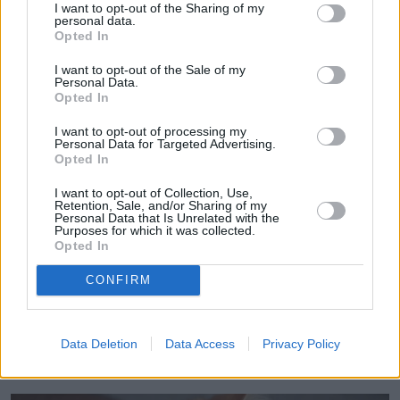
I want to opt-out of the Sharing of my
personal data.
Opted In
I want to opt-out of the Sale of my
Personal Data.
Opted In
I want to opt-out of processing my
Personal Data for Targeted Advertising.
Opted In
I want to opt-out of Collection, Use,
Retention, Sale, and/or Sharing of my
Personal Data that Is Unrelated with the
Purposes for which it was collected.
Łupiemy carski beton!  Drytooling 
Opted In
pod Warszawą (Janówek Pierwszy) | 
kierunek:GÓRY #4
CONFIRM
Data Deletion
Data Access
Privacy Policy
Koty sterylizowane