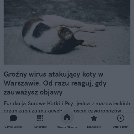
Groźny wirus atakujący koty w
Warszawie. Od razu reaguj, gdy
zauważysz objawy
Fundacja Surowe Kotki i Psy, jedna z mazowieckich
organizacji zajmujących się losem czworonogów,
poinformowała o możliwych przypadkach groźnego
wirusa w populacji kotów w Warszawie. Mowa o
Czytaj więcej
Kategorie
Dla Ciebie
Audio Brief
Strona Główna
VS-FCV, chorobie, której śmiertelność sięga nawet