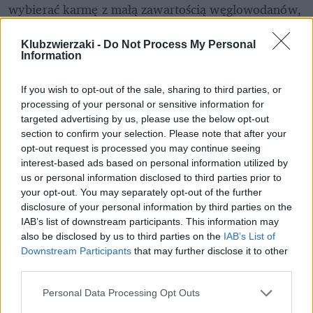
wybierać karmę z małą zawartością węglowodanów, 
chociaż skrobia jest niezbędna jako substancja 
wiążąca w karmach suchych. Ważnymi dodatkami są 
Klubzwierzaki -
Do Not Process My Personal
Information
tauryna 
i 
arginina
. Mruczki potrzebują od 250 do 
500 mg tauryny dziennie. Należy zwracać uwagę na 
If you wish to opt-out of the sale, sharing to third parties, or
smak karmy, ponieważ koty potrafią być wybredne i 
processing of your personal or sensitive information for
każdy z nich ma swoje preferencje. 
targeted advertising by us, please use the below opt-out
section to confirm your selection. Please note that after your
opt-out request is processed you may continue seeing
interest-based ads based on personal information utilized by
us or personal information disclosed to third parties prior to
your opt-out. You may separately opt-out of the further
disclosure of your personal information by third parties on the
IAB’s list of downstream participants. This information may
also be disclosed by us to third parties on the
IAB’s List of
Downstream Participants
that may further disclose it to other
third parties.
Personal Data Processing Opt Outs