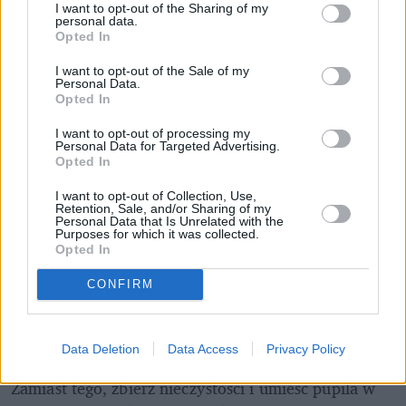
czuje? 9 oznak, że coś mu doskwiera
I want to opt-out of the Sharing of my
personal data.
Opted In
Zobacz także
I want to opt-out of the Sale of my
Personal Data.
Opted In
Na czym polega program "500 plus na 
psa i kota"? Spiesz się z wnioskiem
I want to opt-out of processing my
Personal Data for Targeted Advertising.
Opted In
8 ras psów polecanych do domu z 
I want to opt-out of Collection, Use,
Retention, Sale, and/or Sharing of my
kotem. Te psy dogadują się z kotami
Personal Data that Is Unrelated with the
Purposes for which it was collected.
Opted In
CONFIRM
4. Brak kar
Data Deletion
Data Access
Privacy Policy
Nigdy nie karz kota za załatwienie się poza kuwetą. 
Zamiast tego, zbierz nieczystości i umieść pupila w 