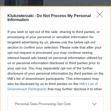
Pociągiem z Polski do Włoch?!  
Nowość od PKP Intercity! | 
kierunek:PODRÓŻE
Klubzwierzaki -
Do Not Process My Personal
Information
If you wish to opt-out of the sale, sharing to third parties, or
3. Nagradzanie
processing of your personal or sensitive information for
targeted advertising by us, please use the below opt-out
section to confirm your selection. Please note that after your
Gdy kot skorzysta z kuwety, nagradzaj go 
opt-out request is processed you may continue seeing
pieszczotami lub smakołykiem. Pozytywne 
interest-based ads based on personal information utilized by
wzmocnienie pomoże mu kojarzyć kuwetę z 
us or personal information disclosed to third parties prior to
your opt-out. You may separately opt-out of the further
przyjemnymi doświadczeniami, co zwiększy jego 
disclosure of your personal information by third parties on the
chęć do jej używania. Pamiętaj, aby nie karmić kota 
IAB’s list of downstream participants. This information may
w kuwecie. To może zniechęcić go do korzystania z 
also be disclosed by us to third parties on the
IAB’s List of
niej, ponieważ mruczki preferują oddzielać strefy 
Downstream Participants
that may further disclose it to other
third parties.
jedzenia i załatwiania.
Personal Data Processing Opt Outs
Zobacz również: 
Po czym poznać, że kot źle się 