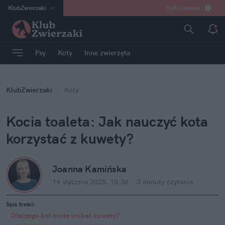
KlubZwierzaki
Tryb Ciemny
na
:
Temat
INN
:
Poland
Psy
Koty
Inne zwierzęta
ASZ
:
dziennik
mama
:
DU
KlubZwierzaki
Koty
dad
:
HERO
Rozrywka
Kocia toaleta: Jak nauczyć kota 
korzystać z kuwety?
Joanna Kamińska
14 stycznia 2025, 10:36
·
3 minuty
 czytania
Spis treści:
Dlaczego kot może unikać kuwety? 