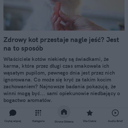
Zdrowy kot przestaje nagle jeść? Jest
na to sposób
Właściciele kotów niekiedy są świadkami, że
karma, która przez długi czas smakowała ich
wąsatym pupilom, pewnego dnia jest przez nich
ignorowana. Co może się kryć za takim kocim
zachowaniem? Najnowsze badania pokazują, że
winni mogą być... sami opiekunowie niedbający o
bogactwo aromatów.
Czytaj całość
Czytaj więcej
Kategorie
Dla Ciebie
Audio Brief
Strona Główna