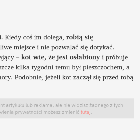
 Kiedy coś im dolega,
 robią się 
we miejsce i nie pozwalać się dotykać. 
ający – 
kot wie, że jest osłabiony 
i próbuje 
szcze kilka tygodni temu był pieszczochem, a 
ry. Podobnie, jeżeli kot zaczął się przed tobą  
 artykułu lub reklama, ale nie widzisz żadnego z tych 
awienia prywatności możesz zmienić
 tutaj
.