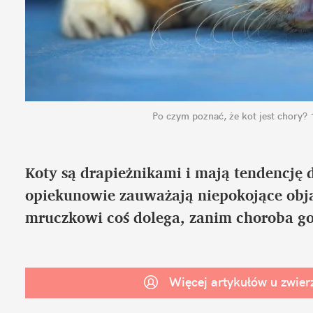
Po czym poznać, że kot jest chory? 
Koty są drapieżnikami i mają tendencję d
opiekunowie zauważają niepokojące objaw
mruczkowi coś dolega, zanim choroba go z
Więcej artykułów u zwier