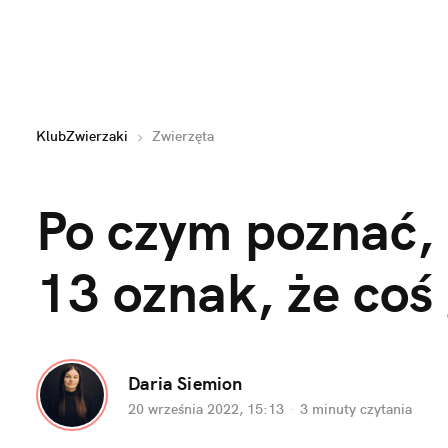
KlubZwierzaki
Zwierzęta
Po czym poznać, ż
13 oznak, że coś 
Daria Siemion
20 września 2022, 15:13
·
3 minuty
 czytania