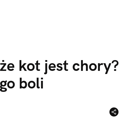
e kot jest chory? 
go boli