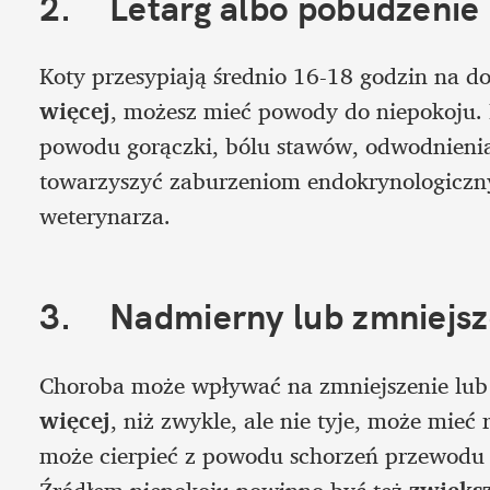
2.	Letarg albo pobudzenie
Koty przesypiają średnio 16-18 godzin na dob
więcej
, możesz mieć powody do niepokoju. L
powodu gorączki, bólu stawów, odwodnienia
towarzyszyć zaburzeniom endokrynologicznym
weterynarza.
3.	Nadmierny lub zmniejs
Choroba może wpływać na zmniejszenie lub z
więcej
, niż zwykle, ale nie tyje, może mieć 
może cierpieć z powodu schorzeń przewodu
Źródłem niepokoju powinno być też 
zwięks