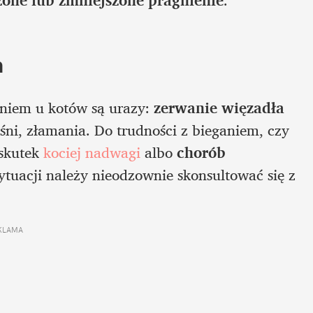
m
niem u kotów są urazy: 
zerwanie więzadła 
śni, złamania. Do trudności z bieganiem, czy 
skutek
 kociej nadwagi
 albo
 chorób 
ytuacji należy nieodzownie skonsultować się z 
KLAMA 