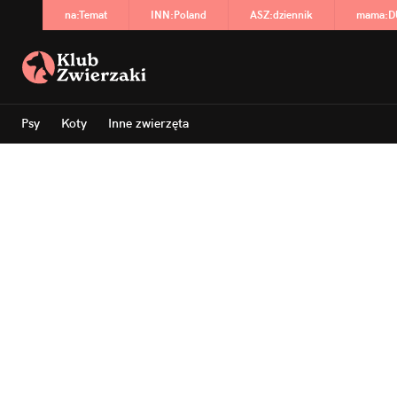
na
:
Temat
INN
:
Poland
ASZ
:
dziennik
mama
:
D
Psy
Koty
Inne zwierzęta