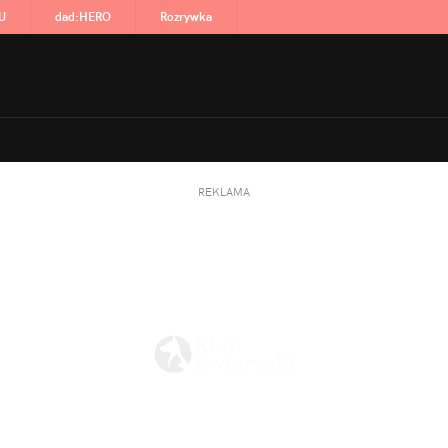
U
dad
:
HERO
Rozrywka
REKLAMA