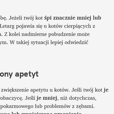
ę. Jeżeli twój kot 
śpi znacznie mniej lub 
etarg pojawia się u kotów cierpiących z 
. Z kolei nadmierne pobudzenie może 
. W takiej sytuacji lepiej odwiedzić 
zony apetyt
większenie apetytu u kotów. Jeśli twój kot
 je 
robaczycę. Jeśli
 je mniej
, niż dotychczas, 
 pokarmowego lub problemów z zębami. 
zone lub zmniejszone pragnienie
.