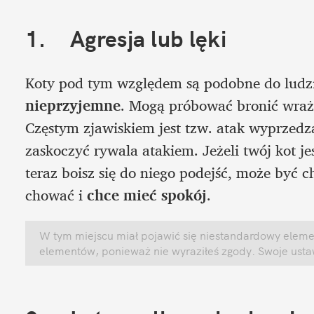
1.	Agresja lub lęki
Koty pod tym względem są podobne do ludzi.
nieprzyjemne
. Mogą próbować bronić wrażli
Częstym zjawiskiem jest tzw. atak wyprzedz
zaskoczyć rywala atakiem. Jeżeli twój kot je
teraz boisz się do niego podejść, może być cho
chować i 
chce mieć spokój
. 
W tym miejscu miał pojawić się niestandardowy element
elementów, ponieważ nie wyraziłeś zgody. Swoje ust