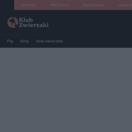
na
:
Temat
INN
:
Poland
ASZ
:
dziennik
mama
:
D
Psy
Koty
Inne zwierzęta