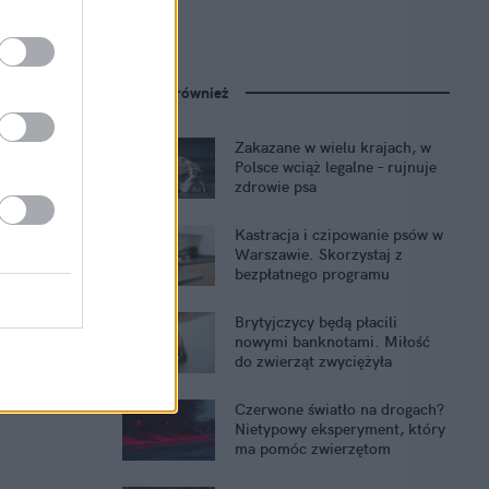
Zobacz również
Zakazane w wielu krajach, w
Polsce wciąż legalne – rujnuje
zdrowie psa
Kastracja i czipowanie psów w
Warszawie. Skorzystaj z
bezpłatnego programu
Brytyjczycy będą płacili
nowymi banknotami. Miłość
do zwierząt zwyciężyła
Czerwone światło na drogach?
Nietypowy eksperyment, który
ma pomóc zwierzętom