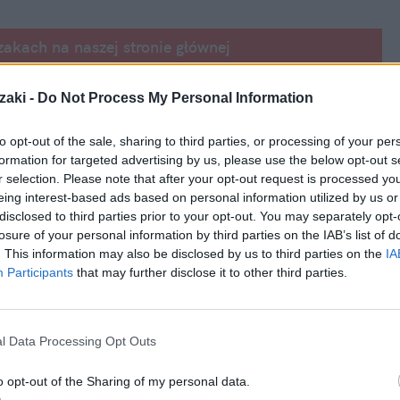
zakach na naszej stronie głównej
zaki -
Do Not Process My Personal Information
to opt-out of the sale, sharing to third parties, or processing of your per
formation for targeted advertising by us, please use the below opt-out s
r selection. Please note that after your opt-out request is processed y
mach z układem moczowym
, takich jak 
eing interest-based ads based on personal information utilized by us or
erkowe i kryształki kwasu moczowego, 
disclosed to third parties prior to your opt-out. You may separately opt-
losure of your personal information by third parties on the IAB’s list of
lność nerek. Oddawanie moczu poza kuwetą 
. This information may also be disclosed by us to third parties on the
IA
sto przyczyny związane ze 
stanem zdrowia
Participants
that may further disclose it to other third parties.
mogą prowadzić do nagłej potrzeby załatwienia się, a dodatkowy stres i ból sprawiają, że 
b legowiska, gdzie czuje się bezpiecznie. 
l Data Processing Opt Outs
o opt-out of the Sharing of my personal data.