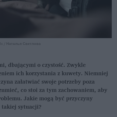
els / Наталья Светлова
i, dbającymi o czystość. Zwykle 
niem ich korzystania z kuwety. Niemniej 
czyna załatwiać swoje potrzeby poza 
zumieć, co stoi za tym zachowaniem, aby 
roblemu. Jakie mogą być przyczyny 
 takiej sytuacji?