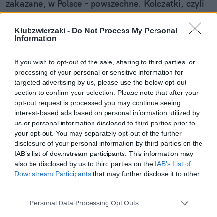
zakazane, w Polsce – powszechne. Kolczatki, czyli
tzw. obroże treningowe z metalowymi kolcami,
mają wymuszać posłuszeństwo poprzez ból. Czy
Klubzwierzaki -
Do Not Process My Personal
naprawdę tego potrzebują nasze psy?
Information
If you wish to opt-out of the sale, sharing to third parties, or
Czytaj całość
processing of your personal or sensitive information for
targeted advertising by us, please use the below opt-out
section to confirm your selection. Please note that after your
opt-out request is processed you may continue seeing
REKLAMA
interest-based ads based on personal information utilized by
us or personal information disclosed to third parties prior to
your opt-out. You may separately opt-out of the further
disclosure of your personal information by third parties on the
IAB’s list of downstream participants. This information may
also be disclosed by us to third parties on the
IAB’s List of
Downstream Participants
that may further disclose it to other
third parties.
Personal Data Processing Opt Outs