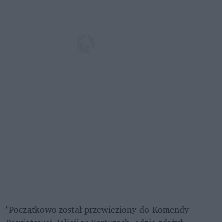
"Początkowo został przewieziony do Komendy 
Powiatowej Policji w Kartuzach, gdzie zdążył 