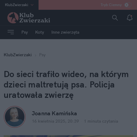
KlubZwierzaki
Tryb Ciemny
na
:
Temat
INN
:
Poland
Psy
Koty
Inne zwierzęta
ASZ
:
dziennik
mama
:
DU
KlubZwierzaki
Psy
dad
:
HERO
Rozrywka
Do sieci trafiło wideo, na którym 
dzieci maltretują psa. Policja 
uratowała zwierzę
Joanna Kamińska
16 kwietnia 2025, 20:39
·
1 minuta
 czytania