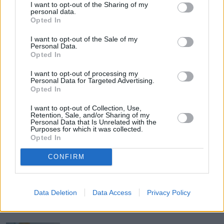
opiekunów. To pokazuje, jak ważne jest czipowanie 
I want to opt-out of the Sharing of my
personal data.
w zapewnieniu bezpieczeństwa zwierząt i możliwości 
Opted In
szybkiego powrotu do domu.
I want to opt-out of the Sale of my
Personal Data.
Zobacz także
Opted In
I want to opt-out of processing my
Personal Data for Targeted Advertising.
Obowiązkowe czipowanie psów i kotów 
Opted In
– kara za brak chipa wchodzi w życie
I want to opt-out of Collection, Use,
Retention, Sale, and/or Sharing of my
Personal Data that Is Unrelated with the
Purposes for which it was collected.
Darmowa kastracja psa lub kota: 
Opted In
Dowiedz się, jak to zrobić
CONFIRM
"500 plus na psa" to już nie żart. W tej 
gminie płacą nawet więcej
Data Deletion
Data Access
Privacy Policy