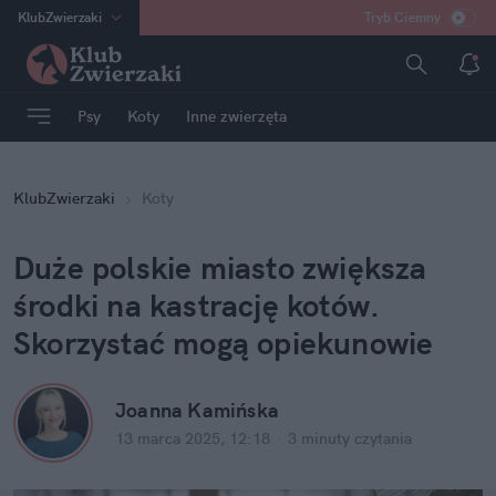
KlubZwierzaki
Tryb Ciemny
na
:
Temat
INN
:
Poland
Psy
Koty
Inne zwierzęta
ASZ
:
dziennik
mama
:
DU
KlubZwierzaki
Koty
dad
:
HERO
Rozrywka
Duże polskie miasto zwiększa 
środki na kastrację kotów. 
Skorzystać mogą opiekunowie
Joanna Kamińska
13 marca 2025, 12:18
·
3 minuty
 czytania