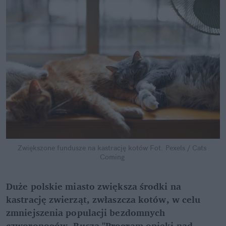
Zwiększone fundusze na kastrację kotów
Fot. Pexels / Cats 
Coming
Duże polskie miasto zwiększa środki na 
kastrację zwierząt, zwłaszcza kotów, w celu 
zmniejszenia populacji bezdomnych 
czworonogów. Rusza "Program opieki nad 