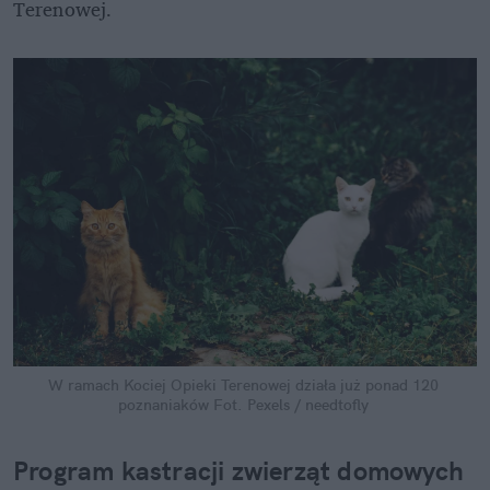
Terenowej. 
W ramach Kociej Opieki Terenowej działa już ponad 120 
poznaniaków
Fot. Pexels / needtofly
Program kastracji zwierząt domowych 