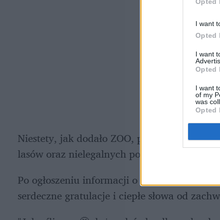
Opted 
I want t
Opted 
I want 
Advertis
Opted 
I want t
of my P
was col
Opted 
Niestety, jak dodało ZOO, populacja 
gerezy 
lasów oraz nielegalnych polowań, które nisz
Po ogłoszeniu informacji o narodzinach w Z
serdeczne gratulacje i ciepłe słowa od zach