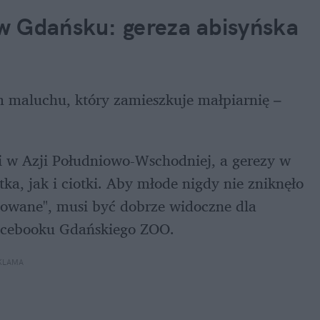
w Gdańsku: gereza abisyńska 
Następnego dnia ZOO przypomniało o innym maluchu, który zamieszkuje małpiarnię – 
i w Azji Południowo-Wschodniej, a gerezy w 
a, jak i ciotki. Aby młode nigdy nie zniknęło 
kowane", musi być dobrze widoczne dla 
acebooku Gdańskiego ZOO. 
KLAMA 