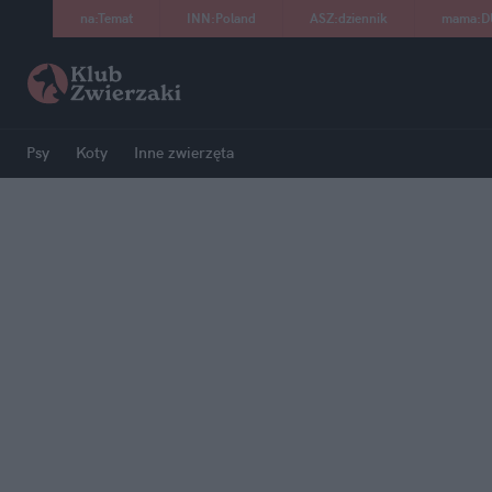
na
:
Temat
INN
:
Poland
ASZ
:
dziennik
mama
:
D
Psy
Koty
Inne zwierzęta