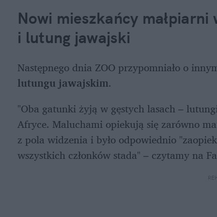
Nowi mieszkańcy małpiarni 
i lutung jawajski
lutungu jawajskim
. 
"Oba gatunki żyją w gęstych lasach – lutung
Afryce. Maluchami opiekują się zarówno matk
z pola widzenia i było odpowiednio "zaopie
wszystkich członków stada" – czytamy na F
RE