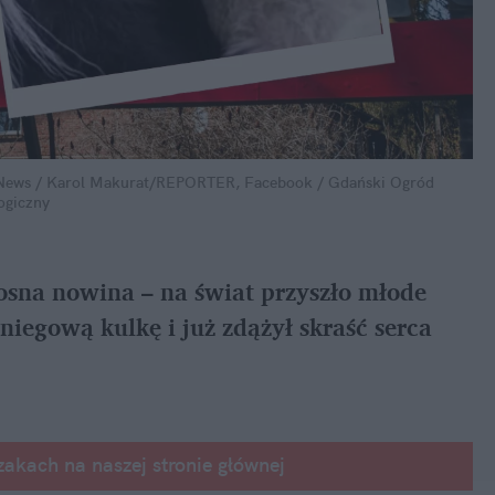
 News / Karol Makurat/REPORTER, Facebook / Gdański Ogród 
ogiczny
na nowina – na świat przyszło młode 
iegową kulkę i już zdążył skraść serca 
zakach na naszej stronie głównej