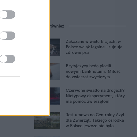
Zobacz również
Zakazane w wielu krajach, w
Polsce wciąż legalne – rujnuje
zdrowie psa
Brytyjczycy będą płacili
nowymi banknotami. Miłość
do zwierząt zwyciężyła
Czerwone światło na drogach?
Nietypowy eksperyment, który
ma pomóc zwierzętom
Jest umowa na Centralny Azyl
dla Zwierząt. Takiego ośrodka
w Polsce jeszcze nie było