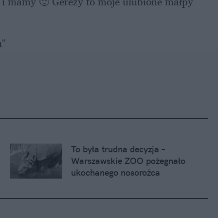
 i mamy 🙂 Gerezy to moje ulubione małpy 
a"
To była trudna decyzja – 
Warszawskie ZOO pożegnało 
ukochanego nosorożca