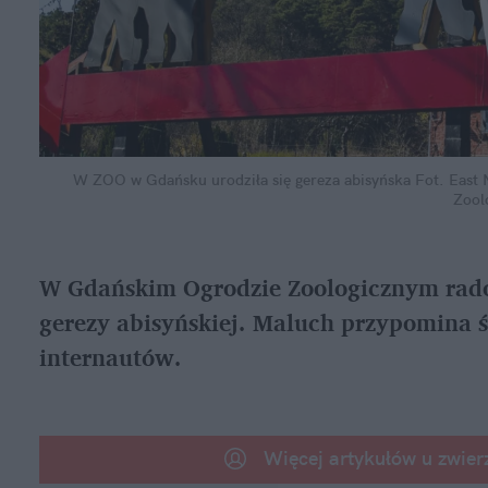
W ZOO w Gdańsku urodziła się gereza abisyńska
Fot. East
Zool
W Gdańskim Ogrodzie Zoologicznym rados
gerezy abisyńskiej. Maluch przypomina śn
internautów.
Więcej artykułów u zwier