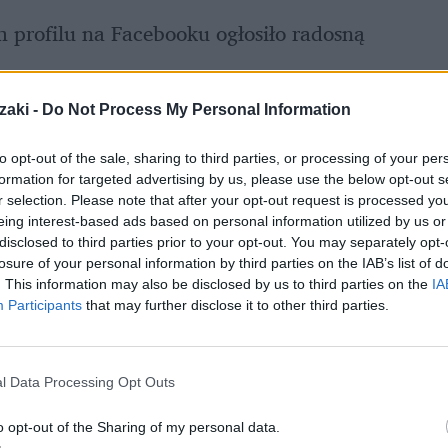
profilu na Facebooku ogłosiło radosną 
zaki -
Do Not Process My Personal Information
a świat przyszła gereza abisyńska. Młode 
ina śniegową kulkę, a więc można powiedzieć, 
to opt-out of the sale, sharing to third parties, or processing of your per
formation for targeted advertising by us, please use the below opt-out s
r selection. Please note that after your opt-out request is processed y
eing interest-based ads based on personal information utilized by us or
disclosed to third parties prior to your opt-out. You may separately opt-
losure of your personal information by third parties on the IAB’s list of
. This information may also be disclosed by us to third parties on the
IA
Participants
that may further disclose it to other third parties.
l Data Processing Opt Outs
o opt-out of the Sharing of my personal data.