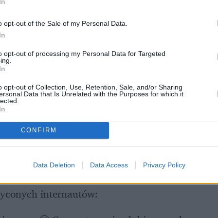
In
o opt-out of the Sale of my Personal Data.
In
to opt-out of processing my Personal Data for Targeted
ing.
In
o opt-out of Collection, Use, Retention, Sale, and/or Sharing
ersonal Data that Is Unrelated with the Purposes for which it
lected.
In
CONFIRM
abisyńskiej
 jest zagrożona z powodu wycinki 
czą naturalne środowisko tych 
zwierząt
. 
Data Deletion
Data Access
Privacy Policy
OO, pod postem na Facebooku posypały się 
wyconych internautów: 