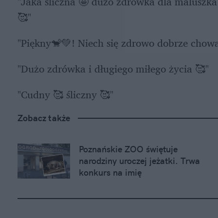
"Jaka śliczna 🤩 dużo zdrówka dla maluszka
🥰"
"Piękny🐒💚! Niech się zdrowo dobrze chow
"Dużo zdrówka i długiego miłego życia 🥰"
"Cudny 🥰 śliczny 🥰"
Zobacz także
Poznańskie ZOO świętuje 
narodziny uroczej jeżatki. Trwa 
konkurs na imię