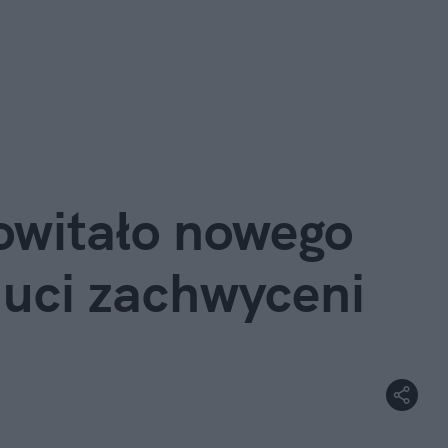
witało nowego 
auci zachwyceni