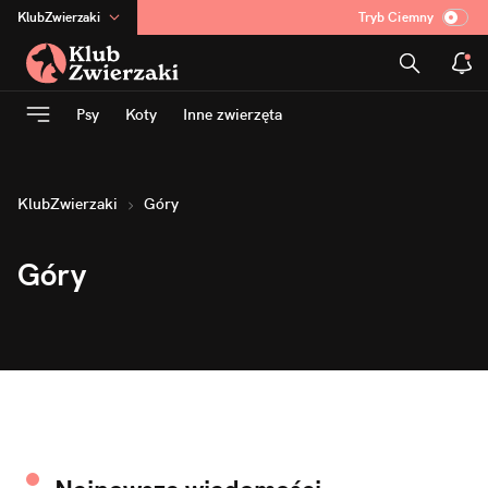
KlubZwierzaki
Tryb Ciemny
na
:
Temat
INN
:
Poland
Psy
Koty
Inne zwierzęta
ASZ
:
dziennik
mama
:
DU
dad
:
HERO
KlubZwierzaki
Góry
Rozrywka
Góry