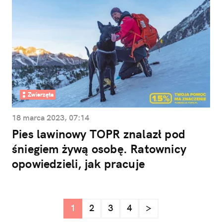
Zwierzęta
18 marca 2023, 07:14
Pies lawinowy TOPR znalazł pod
śniegiem żywą osobę. Ratownicy
opowiedzieli, jak pracuje
1
2
3
4
>