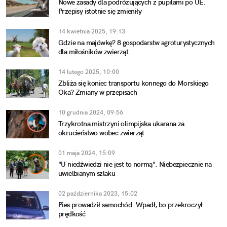
Nowe zasady dla podróżujących z pupilami po UE.
Przepisy istotnie się zmieniły
14 kwietnia 2025, 19:13
Gdzie na majówkę? 8 gospodarstw agroturystycznych
dla miłośników zwierząt
14 lutego 2025, 10:00
Zbliża się koniec transportu konnego do Morskiego
Oka? Zmiany w przepisach
10 grudnia 2024, 09:56
Trzykrotna mistrzyni olimpijska ukarana za
okrucieństwo wobec zwierząt
01 maja 2024, 15:09
"U niedźwiedzi nie jest to normą". Niebezpiecznie na
uwielbianym szlaku
02 października 2023, 15:02
Pies prowadził samochód. Wpadł, bo przekroczył
prędkość