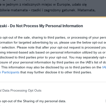
e w jednym z nielicznych miejsc w Europie, udało się
ółwie matamata – rzadki i zagrożony gatunek. Matamata,
ojego unikalnego wyglądu, znacząco wyróżnia się spośród
nków żółwi. Jego mistrzowski kamuflaż można opisać jako
zaki -
Do Not Process My Personal Information
łączenie cech żółwia, smoka i rośliny wodnej.
to opt-out of the sale, sharing to third parties, or processing of your per
025, 17:24
formation for targeted advertising by us, please use the below opt-out s
r selection. Please note that after your opt-out request is processed y
y znalazł pytona w lesie. Powiatowy
eing interest-based ads based on personal information utilized by us or
weterynarii apeluje
disclosed to third parties prior to your opt-out. You may separately opt-
losure of your personal information by third parties on the IAB’s list of
leśnym w pobliżu Wytomyśla doszło do niezwykłego
. This information may also be disclosed by us to third parties on the
IA
 znaleziono pytona. To zaskakujące odkrycie wywołało spore
Participants
that may further disclose it to other third parties.
nie. Wzrost popularności hodowli egzotycznych gatunków
ie o odpowiedzialność właścicieli oraz zagrożenia, jakie
ć z porzucania tych zwierząt w lasach i na innych
l Data Processing Opt Outs
o opt-out of the Sharing of my personal data.