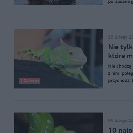
porzucane g
żółwia błot
doszło?
28 lutego 2
Nie tyl
które m
Nie chodzą n
z nimi pole
przychodzi 
Zwierzęta
gatunków j
09 lutego 2
10 najp