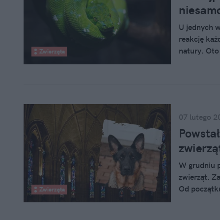
niesamo
U jednych w
reakcję każd
natury. Oto
Zwierzęta
naturalnym 
jad lepiej u
07 lutego 2
Powstał
zwierzą
W grudniu p
zwierząt. Z
Od początku
Zwierzęta
w sprawie o