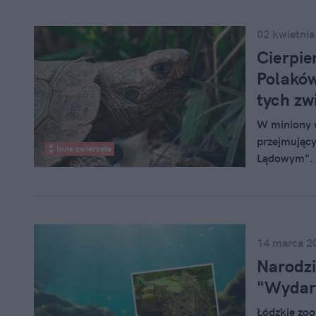
02 kwietnia
Cierpie
Polaków
tych zw
W miniony 
przejmujący
Inne zwierzęta
Lądowym". 
cierpienia 
jest świado
zwierzęta 
14 marca 2
Narodzi
"Wydarz
Łódzkie zoo