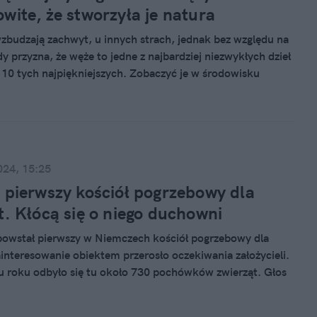
wite, że stworzyła je natura
zbudzają zachwyt, u innych strach, jednak bez względu na
y przyzna, że węże to jedne z najbardziej niezwykłych dzieł
 10 tych najpiękniejszych. Zobaczyć je w środowisku
to zaszczyt, choć niektórych ze względu na śmiercionośny
nikać.
024, 15:25
 pierwszy kościół pogrzebowy dla
t. Kłócą się o niego duchowni
owstał pierwszy w Niemczech kościół pogrzebowy dla
ainteresowanie obiektem przerosło oczekiwania założycieli.
 roku odbyło się tu około 730 pochówków zwierząt. Głos
biektu zabrali duchowni.