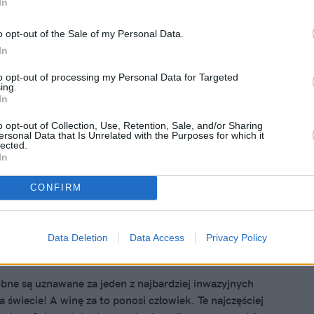
In
a 2024, 10:29
zne zwierzęta na Półwyspie
o opt-out of the Sale of my Personal Data.
kim. Gdzie ich szukać w Hiszpanii?
In
eryjski, znany z malowniczych krajobrazów i bogatej
to opt-out of processing my Personal Data for Targeted
ing.
rywa również niezwykłe tajemnice przyrody. Hiszpania, z jej
In
ym klimatem i ekosystemami, stała się domem dla wielu
h zwierząt. Przygotuj się na przygodę w poszukiwaniu
o opt-out of Collection, Use, Retention, Sale, and/or Sharing
ersonal Data that Is Unrelated with the Purposes for which it
h mieszkańców tej części Europy!
lected.
In
CONFIRM
 2024, 19:58
n z najbardziej inwazyjnych gatunków
cie. W latach 90. były hitem w
Data Deletion
Data Access
Privacy Policy
h
bne są uznawane za jeden z najbardziej inwazyjnych
 świecie! A winę za to ponosi człowiek. Te najczęściej