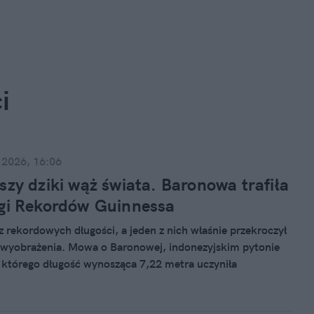
i
 2026, 16:06
szy dziki wąż świata. Baronowa trafiła
gi Rekordów Guinnessa
z rekordowych długości, a jeden z nich właśnie przekroczył
 wyobrażenia. Mowa o Baronowej, indonezyjskim pytonie
którego długość wynosząca 7,22 metra uczyniła
 zmierzonym wężem na świecie! Na gada natknął się
dróżnik Radu Frentiu.