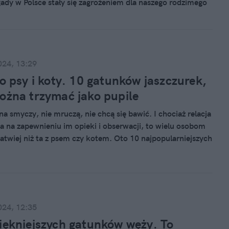
ady w Polsce stały się zagrożeniem dla naszego rodzimego
nego i całego środowiska przyrodniczego. Jak do tego
024, 13:29
ko psy i koty. 10 gatunków jaszczurek,
ożna trzymać jako pupile
a smyczy, nie mruczą, nie chcą się bawić. I chociaż relacja
ga na zapewnieniu im opieki i obserwacji, to wielu osobom
łatwiej niż ta z psem czy kotem. Oto 10 najpopularniejszych
aszczurek, które można trzymać w domu.
024, 12:35
iękniejszych gatunków węży. To