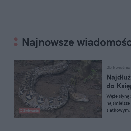
Najnowsze wiadomośc
25 kwietnia
Najdłuż
do Księ
Węże słyną 
najśmielsze
siatkowym, 
Zwierzęta
najdłuższym
rumuński po