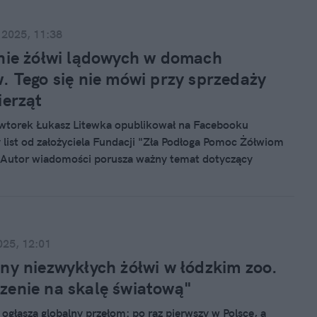
 2025, 11:38
nie żółwi lądowych w domach
. Tego się nie mówi przy sprzedaży
ierząt
wtorek Łukasz Litewka opublikował na Facebooku
 list od założyciela Fundacji "Zła Podłoga Pomoc Żółwiom
Autor wiadomości porusza ważny temat dotyczący
żółwi lądowych trzymanych w polskich domach. Mało kto
my, z jakimi trudnościami muszą zmagać się te wyjątkowe
w warunkach mieszkaniowych.
025, 12:01
ny niezwykłych żółwi w łódzkim zoo.
enie na skalę światową"
 ogłasza globalny przełom: po raz pierwszy w Polsce, a