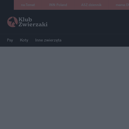
na
:
Temat
INN
:
Poland
ASZ
:
dziennik
mama
:
D
Psy
Koty
Inne zwierzęta