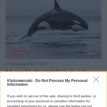
Zwierzęta
07 listopada 2023, 15:37
11 przykładów inteligencji orek.
Potrafią zatapiać statki
Klubzwierzaki -
Do Not Process My Personal
Information
If you wish to opt-out of the sale, sharing to third parties, or
processing of your personal or sensitive information for
targeted advertising by us, please use the below opt-out