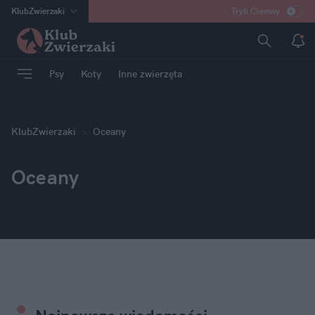
KlubZwierzaki
Tryb Ciemny
na
:
Temat
INN
:
Poland
Psy
Koty
Inne zwierzęta
ASZ
:
dziennik
mama
:
DU
dad
:
HERO
KlubZwierzaki
Oceany
Rozrywka
Oceany