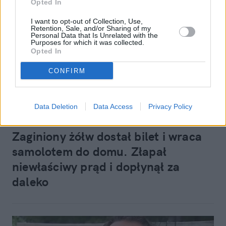
Opted In
I want to opt-out of Collection, Use,
Retention, Sale, and/or Sharing of my
Personal Data that Is Unrelated with the
Purposes for which it was collected.
Opted In
CONFIRM
Zwierzęta
Data Deletion
Data Access
Privacy Policy
23 września 2021, 10:44
Zaginiony żółw dostał bilet i wraca
samolotem do domu. Złapał
niewłaściwy prąd i dopłynął za
daleko