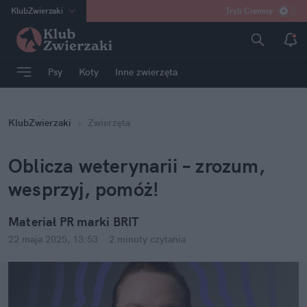
KlubZwierzaki
Tryb Ciemny
na
:
Temat
INN
:
Poland
Psy
Koty
Inne zwierzęta
ASZ
:
dziennik
mama
:
DU
KlubZwierzaki
Zwierzęta
dad
:
HERO
Rozrywka
Oblicza weterynarii – zrozum, 
wesprzyj, pomóż!
Materiał PR marki BRIT
22 maja 2025, 13:53
·
2 minuty
 czytania