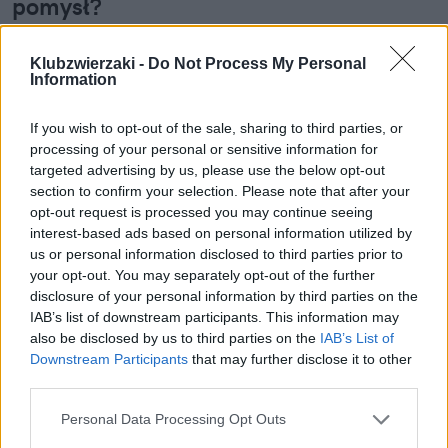
pomysł?
Czy zwierzęta domowe takie jak psy i koty będą
Klubzwierzaki -
Do Not Process My Personal
mogły wkrótce odwiedzać niektórych pacjentów w
Information
szpitalach? Taką możliwość przewiduje projekt
ustawy, który zapowiedziała grupa
If you wish to opt-out of the sale, sharing to third parties, or
parlamentarzystów. Wskazują oni, że kontakt
processing of your personal or sensitive information for
chorych osób z pupilami to właściwy krok w stronę
targeted advertising by us, please use the below opt-out
humanizacji opieki medycznej.
section to confirm your selection. Please note that after your
opt-out request is processed you may continue seeing
interest-based ads based on personal information utilized by
Czytaj całość
us or personal information disclosed to third parties prior to
your opt-out. You may separately opt-out of the further
disclosure of your personal information by third parties on the
IAB’s list of downstream participants. This information may
also be disclosed by us to third parties on the
IAB’s List of
REKLAMA
Downstream Participants
that may further disclose it to other
third parties.
Personal Data Processing Opt Outs