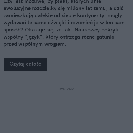
Czy jest możliwe, by ptaki, których linie
ewolucyjne rozdzieliły się miliony lat temu, a dziś
zamieszkują dalekie od siebie kontynenty, mogły
wydawać te same dźwięki i rozumieć je w ten sam
sposób? Okazuje się, że tak. Naukowcy odkryli
wspólny "język", który ostrzega różne gatunki
przed wspólnym wrogiem.
Czytaj całość
REKLAMA