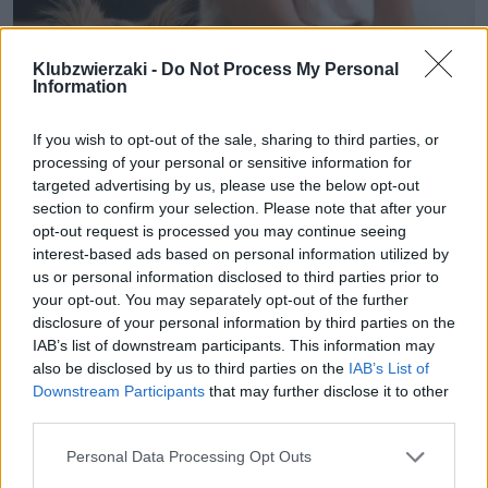
Klubzwierzaki -
Do Not Process My Personal
Information
If you wish to opt-out of the sale, sharing to third parties, or
processing of your personal or sensitive information for
targeted advertising by us, please use the below opt-out
section to confirm your selection. Please note that after your
Psy i koty w szpitalach – taki projekt
opt-out request is processed you may continue seeing
interest-based ads based on personal information utilized by
ma trafić do Sejmu. Czy to dobry
us or personal information disclosed to third parties prior to
pomysł?
your opt-out. You may separately opt-out of the further
disclosure of your personal information by third parties on the
Czy zwierzęta domowe takie jak psy i koty będą
IAB’s list of downstream participants. This information may
mogły wkrótce odwiedzać niektórych pacjentów w
also be disclosed by us to third parties on the
IAB’s List of
szpitalach? Taką możliwość przewiduje projekt
Downstream Participants
that may further disclose it to other
third parties.
ustawy, który zapowiedziała grupa
parlamentarzystów. Wskazują oni, że kontakt
Personal Data Processing Opt Outs
chorych osób z pupilami to właściwy krok w stronę