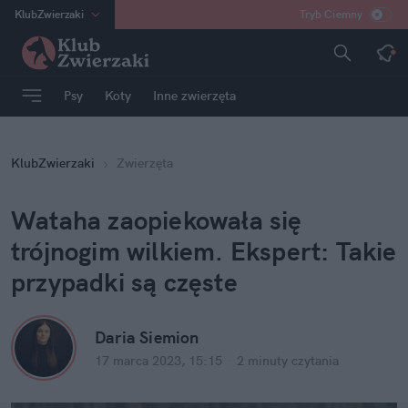
KlubZwierzaki
Tryb Ciemny
na
:
Temat
INN
:
Poland
Psy
Koty
Inne zwierzęta
ASZ
:
dziennik
mama
:
DU
KlubZwierzaki
Zwierzęta
dad
:
HERO
Rozrywka
Wataha zaopiekowała się 
trójnogim wilkiem. Ekspert: Takie 
przypadki są częste
Daria Siemion
17 marca 2023, 15:15
·
2 minuty
 czytania