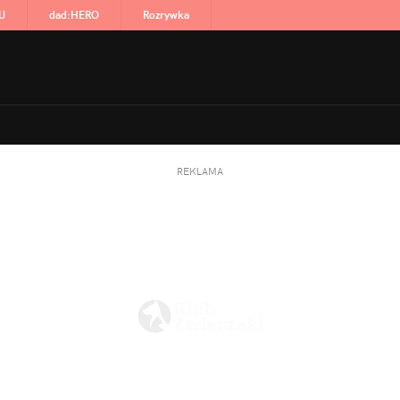
U
dad
:
HERO
Rozrywka
REKLAMA