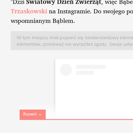
"Dziś
Światowy Dzień Zwierząt
, więc Bąbe
Trzaskowski
na Instagramie. Do swojego pos
wspomnianym Bąblem.
W tym miejscu miał pojawić się niestandardowy elemen
elementów, ponieważ nie wyraziłeś zgody. Swoje ust
Rozwiń