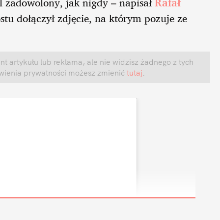
l zadowolony, jak nigdy – napisał
Rafał
tu dołączył zdjęcie, na którym pozuje ze
t artykułu lub reklama, ale nie widzisz żadnego z tych
awienia prywatności możesz zmienić
tutaj
.