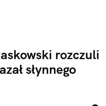
askowski rozczuli
azał słynnego