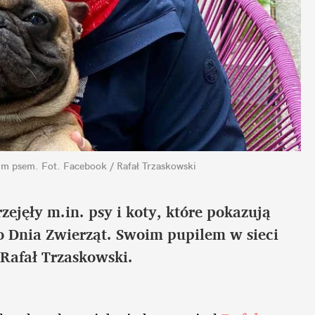
oim psem.
Fot. Facebook / Rafał Trzaskowski
ejęły m.in. psy i koty, które pokazują
o Dnia Zwierząt. Swoim pupilem w sieci
Rafał Trzaskowski.