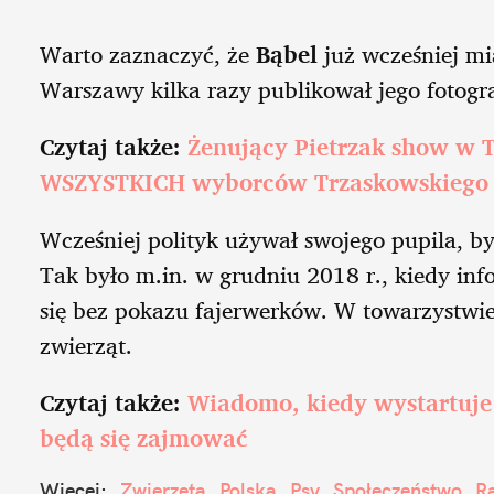
Warto zaznaczyć, że
Bąbel
już wcześniej mi
Warszawy kilka razy publikował jego fotogr
Czytaj także:
Żenujący Pietrzak show w T
WSZYSTKICH wyborców Trzaskowskiego
Wcześniej polityk używał swojego pupila, b
Tak było m.in. w grudniu 2018 r., kiedy in
się bez pokazu fajerwerków. W towarzystwie
zwierząt.
Czytaj także:
Wiadomo, kiedy wystartuje 
będą się zajmować
Więcej:
Zwierzęta
Polska
Psy
Społeczeństwo
R