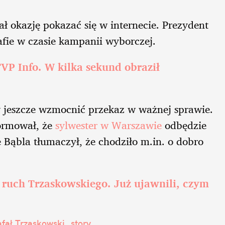
ał okazję pokazać się w internecie. Prezydent
afie w czasie kampanii wyborczej.
VP Info. W kilka sekund obraził
y jeszcze wzmocnić przekaz w ważnej sprawie.
formował, że
sylwester w Warszawie
odbędzie
 Bąbla tłumaczył, że chodziło m.in. o dobro
ruch Trzaskowskiego. Już ujawnili, czym
afał Trzaskowski
story