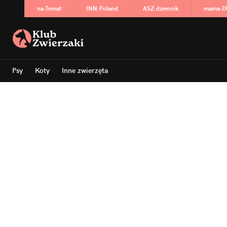
na
:
Temat
INN
:
Poland
ASZ
:
dziennik
mama
:
D
Psy
Koty
Inne zwierzęta