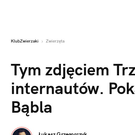
KlubZwierzaki
Zwierzęta
Tym zdjęciem Trz
internautów. Pok
Bąbla
Łukasz Grzegorczyk