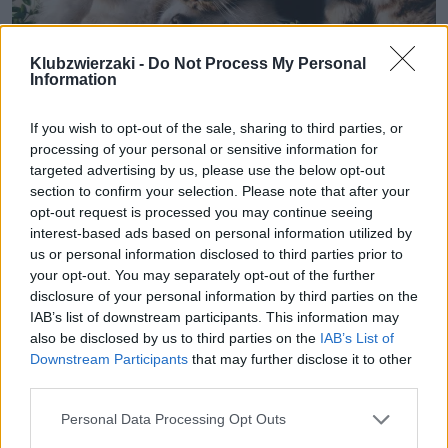
Klubzwierzaki -
Do Not Process My Personal
Information
"Konstytucja" dla zwierząt. Unia
If you wish to opt-out of the sale, sharing to third parties, or
processing of your personal or sensitive information for
przyjęła historyczne przepisy o
targeted advertising by us, please use the below opt-out
ochronie psów i kotów
section to confirm your selection. Please note that after your
opt-out request is processed you may continue seeing
Bruksela wzmacnia ochronę zwierząt. Parlament
interest-based ads based on personal information utilized by
Europejski przyjął pierwsze unijne przepisy
us or personal information disclosed to third parties prior to
your opt-out. You may separately opt-out of the further
chroniące psy i koty przed okrutnym traktowaniem
disclosure of your personal information by third parties on the
i niecnymi praktykami hodowlanymi. Wspólne
IAB’s list of downstream participants. This information may
standardy mają obowiązywać na całym obszarze
also be disclosed by us to third parties on the
IAB’s List of
Unii Europejskiej. Co przewidują nowe regulacje?
Downstream Participants
that may further disclose it to other
third parties.
Czytaj całość
Personal Data Processing Opt Outs