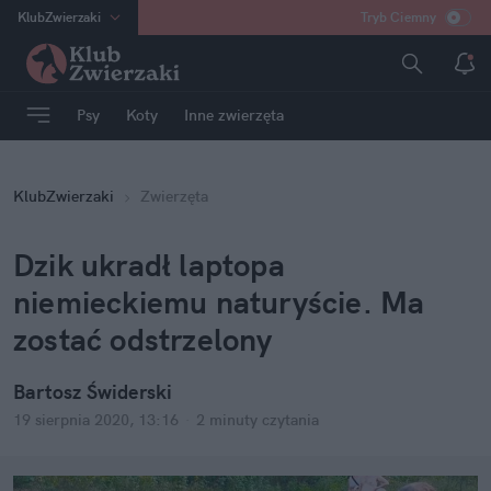
KlubZwierzaki
Tryb Ciemny
na
:
Temat
INN
:
Poland
Psy
Koty
Inne zwierzęta
ASZ
:
dziennik
mama
:
DU
KlubZwierzaki
Zwierzęta
dad
:
HERO
Rozrywka
Dzik ukradł laptopa
niemieckiemu naturyście. Ma
zostać odstrzelony
Bartosz Świderski
19 sierpnia 2020, 13:16
·
2 minuty
czytania