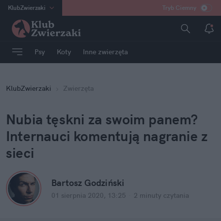
KlubZwierzaki
Tryb Ciemny
na
:
Temat
INN
:
Poland
Psy
Koty
Inne zwierzęta
ASZ
:
dziennik
mama
:
DU
KlubZwierzaki
Zwierzęta
dad
:
HERO
Rozrywka
Nubia tęskni za swoim panem?
Internauci komentują nagranie z
sieci
Bartosz Godziński
01 sierpnia 2020, 13:25
·
2 minuty
czytania