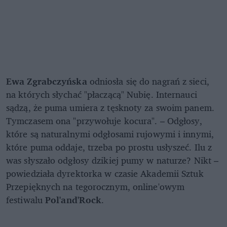
Ewa Zgrabczyńska
odniosła się do nagrań z sieci,
na których słychać "płaczącą" Nubię. Internauci
sądzą, że puma umiera z tęsknoty za swoim panem.
Tymczasem ona "przywołuje kocura". – Odgłosy,
które są naturalnymi odgłosami rujowymi i innymi,
które puma oddaje, trzeba po prostu usłyszeć. Ilu z
was słyszało odgłosy dzikiej pumy w naturze? Nikt –
powiedziała dyrektorka w czasie Akademii Sztuk
Przepięknych na tegorocznym, online'owym
festiwalu
Pol'and'Rock
.