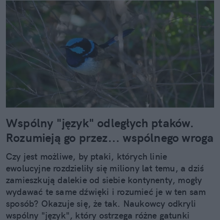
Wspólny "język" odległych ptaków.
Rozumieją go przez... wspólnego wroga
Czy jest możliwe, by ptaki, których linie
ewolucyjne rozdzieliły się miliony lat temu, a dziś
zamieszkują dalekie od siebie kontynenty, mogły
wydawać te same dźwięki i rozumieć je w ten sam
sposób? Okazuje się, że tak. Naukowcy odkryli
wspólny "język", który ostrzega różne gatunki