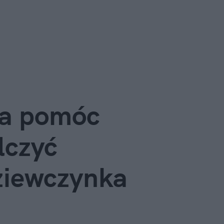
ła pomóc
lczyć
ziewczynka