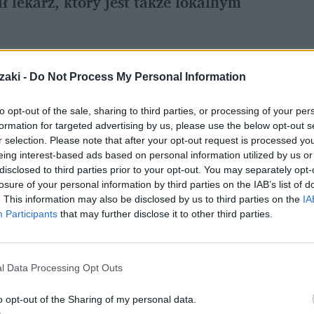
ł lekarz, który jest także lokalnym
zaki -
Do Not Process My Personal Information
ej pory prawie 16 tys. przypadków zakażeń
ez Covid-19. Do bilansu ofiar została
to opt-out of the sale, sharing to third parties, or processing of your per
zynka
, z tym że ona nie zmarła bezpośrednio
formation for targeted advertising by us, please use the below opt-out s
r selection. Please note that after your opt-out request is processed y
-2
, a najprawdopodobniej przez ludzką
eing interest-based ads based on personal information utilized by us or
disclosed to third parties prior to your opt-out. You may separately opt-
losure of your personal information by third parties on the IAB’s list of
. This information may also be disclosed by us to third parties on the
IA
rzytacza "Daily Mail", niemowlęciu podano
Participants
that may further disclose it to other third parties.
onawirusa. "Miksturę" zalecił jej rodzicom
uga, 7-letnia córka byli także zakażeni SARS-
l Data Processing Opt Outs
eryment zakończył się szpitalem, z kolei 5-
o opt-out of the Sharing of my personal data.