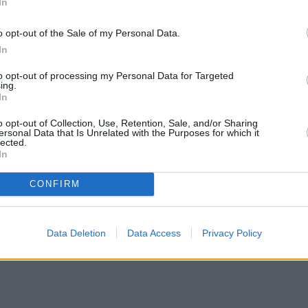
In
zez osoby, które uważają, że te napoje mogą
o opt-out of the Sale of my Personal Data.
miertelne – powiedziała cytowana przez
In
ektorka szpitala Rosa Duarte w
to opt-out of processing my Personal Data for Targeted
 jego rodzina.
ing.
In
COVID-19. Szaleją na jej punkcie, choć
o opt-out of Collection, Use, Retention, Sale, and/or Sharing
ersonal Data that Is Unrelated with the Purposes for which it
lected.
In
CONFIRM
Data Deletion
Data Access
Privacy Policy