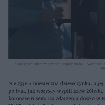
5-miesięczne niemowlę zmarło po podaniu mu krwi żółwia, 
Mi
Nie żyje 5-miesięczna dziewczynka, a jej 7-
po tym, jak wszyscy wypili krew żółwia,
koronawirusem. Do zdarzenia doszło w R