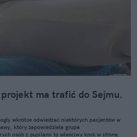
i projekt ma trafić do Sejmu.
mogły wkrótce odwiedzać niektórych pacjentów w
tawy, który zapowiedziała grupa
ych osób z pupilami to właściwy krok w stronę