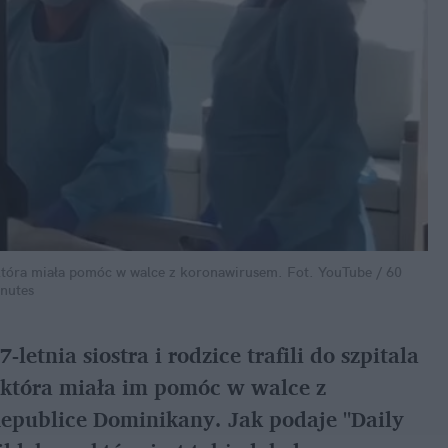
która miała pomóc w walce z koronawirusem.
Fot. YouTube / 60
nutes
letnia siostra i rodzice trafili do szpitala
 która miała im pomóc w walce z
epublice Dominikany. Jak podaje "Daily