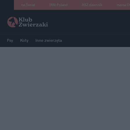
na
:
Temat
INN
:
Poland
ASZ
:
dziennik
mama
:
D
Psy
Koty
Inne zwierzęta