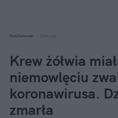
KlubZwierzaki
Zwierzęta
Krew żółwia mia
niemowlęciu zwa
koronawirusa. D
zmarła