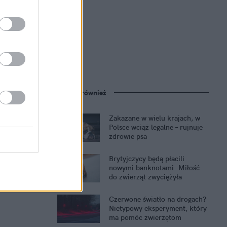
Zobacz również
Zakazane w wielu krajach, w
Polsce wciąż legalne – rujnuje
zdrowie psa
Brytyjczycy będą płacili
nowymi banknotami. Miłość
do zwierząt zwyciężyła
Czerwone światło na drogach?
Nietypowy eksperyment, który
ma pomóc zwierzętom