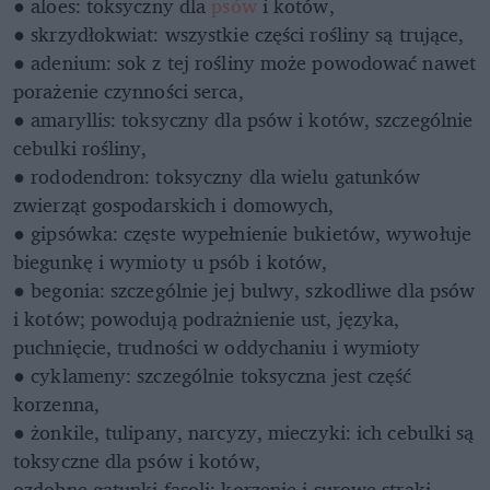
● aloes: toksyczny dla
psów
i kotów,
● skrzydłokwiat: wszystkie części rośliny są trujące,
● adenium: sok z tej rośliny może powodować nawet
porażenie czynności serca,
● amaryllis: toksyczny dla psów i kotów, szczególnie
cebulki rośliny,
● rododendron: toksyczny dla wielu gatunków
zwierząt gospodarskich i domowych,
● gipsówka: częste wypełnienie bukietów, wywołuje
biegunkę i wymioty u psób i kotów,
● begonia: szczególnie jej bulwy, szkodliwe dla psów
i kotów; powodują podrażnienie ust, języka,
puchnięcie, trudności w oddychaniu i wymioty
● cyklameny: szczególnie toksyczna jest część
korzenna,
● żonkile, tulipany, narcyzy, mieczyki: ich cebulki są
toksyczne dla psów i kotów,
ozdobne gatunki fasoli: korzenie i surowe strąki