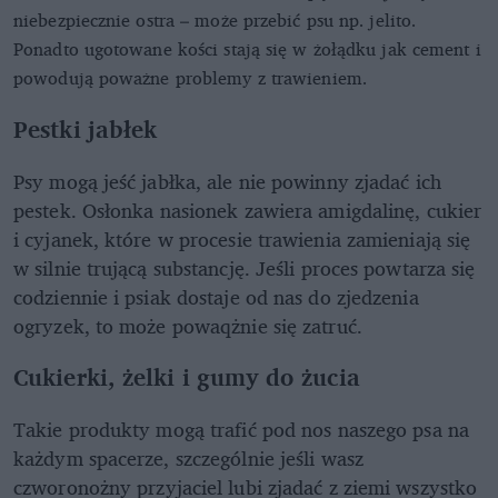
niebezpiecznie ostra – może przebić psu np. jelito.
Ponadto ugotowane kości stają się w żołądku jak cement i
powodują poważne problemy z trawieniem.
Pestki jabłek
Psy mogą jeść jabłka, ale nie powinny zjadać ich
pestek. Osłonka nasionek zawiera amigdalinę, cukier
i cyjanek, które w procesie trawienia zamieniają się
w silnie trującą substancję. Jeśli proces powtarza się
codziennie i psiak dostaje od nas do zjedzenia
ogryzek, to może powaqżnie się zatruć.
Cukierki, żelki i gumy do żucia
Takie produkty mogą trafić pod nos naszego psa na
każdym spacerze, szczególnie jeśli wasz
czworonożny przyjaciel lubi zjadać z ziemi wszystko