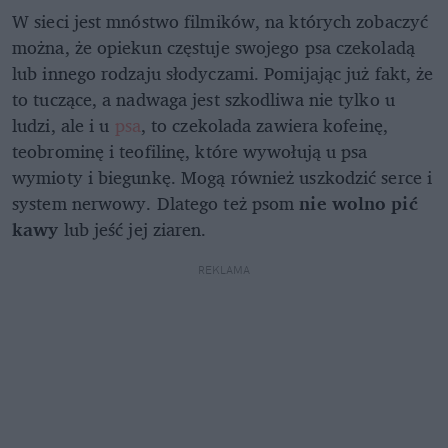
W sieci jest mnóstwo filmików, na których zobaczyć
można, że opiekun częstuje swojego psa czekoladą
lub innego rodzaju słodyczami. Pomijając już fakt, że
to tuczące, a nadwaga jest szkodliwa nie tylko u
ludzi, ale i u
psa
, to czekolada zawiera kofeinę,
teobrominę i teofilinę, które wywołują u psa
wymioty i biegunkę. Mogą również uszkodzić serce i
system nerwowy. Dlatego też psom
nie wolno pić
kawy
lub jeść jej ziaren.
REKLAMA