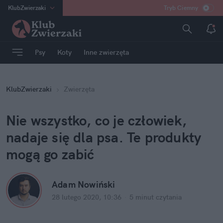
KlubZwierzaki
Tryb Ciemny
na
:
Temat
INN
:
Poland
Psy
Koty
Inne zwierzęta
ASZ
:
dziennik
mama
:
DU
KlubZwierzaki
Zwierzęta
dad
:
HERO
Rozrywka
Nie wszystko, co je człowiek,
nadaje się dla psa. Te produkty
mogą go zabić
Adam Nowiński
28 lutego 2020, 10:36
·
5 minut
czytania