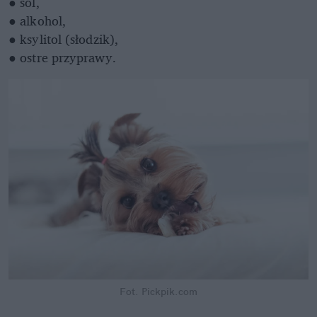
● sól,
● alkohol,
● ksylitol (słodzik),
● ostre przyprawy.
Fot. Pickpik.com