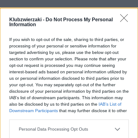
Klubzwierzaki -
Do Not Process My Personal
Pociągiem z Polski do Włoch?!
Information
Nowość od PKP Intercity! |
kierunek:PODRÓŻE
If you wish to opt-out of the sale, sharing to third parties, or
processing of your personal or sensitive information for
targeted advertising by us, please use the below opt-out
Orzechy makadamia
section to confirm your selection. Please note that after your
opt-out request is processed you may continue seeing
Zjedzony przez psa zabłąkany orzeszek ziemny po
interest-based ads based on personal information utilized by
us or personal information disclosed to third parties prior to
wczorajszej imprezie nie sprawi, że coś mu się stanie.
your opt-out. You may separately opt-out of the further
Gorzej, jeśli do pyska czworonoga trafi orzech
disclosure of your personal information by third parties on the
makadamia, który jest dla niego trujący. Ucierpieć
IAB’s list of downstream participants. This information may
może na tym jego układ pokarmowy, nerwowy i
also be disclosed by us to third parties on the
IAB’s List of
Downstream Participants
that may further disclose it to other
mięśniowy.
third parties.
Ugotowane kości
Personal Data Processing Opt Outs