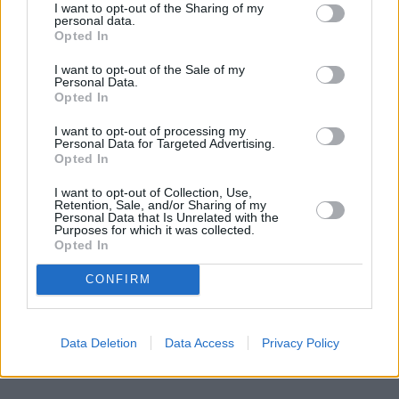
Popularne gnaty, które wasze babcie rzucały po
I want to opt-out of the Sharing of my
personal data.
obiedzie ich psom są także szkodliwe. Jak wcześniej
Opted In
wspomniałem: psy są głównie mięsożerne, a nie
I want to opt-out of the Sale of my
wszystkożerne. Kość jest dla nich ciekawym
Personal Data.
urozmaiceniem, o ile jest na nich mięso.
Pies
,
Opted In
obgryzając z nich mięso, może przy okazji pozbyć się
I want to opt-out of processing my
kamienia z zębów. Nie można jednak dopuścić, żeby
Personal Data for Targeted Advertising.
Opted In
zjadał kości i nie zależnie, czy są usmażone,
upieczone czy ugotowane.
I want to opt-out of Collection, Use,
Retention, Sale, and/or Sharing of my
Personal Data that Is Unrelated with the
Purposes for which it was collected.
REKLAMA
Opted In
CONFIRM
Data Deletion
Data Access
Privacy Policy