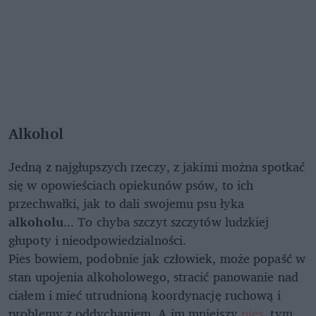
Alkohol
Jedną z najgłupszych rzeczy, z jakimi można spotkać
się w opowieściach opiekunów psów, to ich
przechwałki, jak to dali swojemu psu łyka
alkoholu
... To chyba szczyt szczytów ludzkiej
głupoty i nieodpowiedzialności.
Pies bowiem, podobnie jak człowiek, może popaść w
stan upojenia alkoholowego, stracić panowanie nad
ciałem i mieć utrudnioną koordynację ruchową i
problemy z oddychaniem. A im mniejszy
pies
, tym