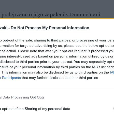
by podejrzane o jego zapalenie. Domniemani
 w zoo w noworoczną noc pierwsi zauważyli
zaki -
Do Not Process My Personal Information
północy zadzwonili po straż pożarną.
Mimo
0 zwierząt: orangutany, szympansy, nietoperze
to opt-out of the sale, sharing to third parties, or processing of your per
formation for targeted advertising by us, please use the below opt-out s
r selection. Please note that after your opt-out request is processed y
eing interest-based ads based on personal information utilized by us or
disclosed to third parties prior to your opt-out. You may separately opt-
losure of your personal information by third parties on the IAB’s list of
. This information may also be disclosed by us to third parties on the
IA
Participants
that may further disclose it to other third parties.
l Data Processing Opt Outs
o opt-out of the Sharing of my personal data.