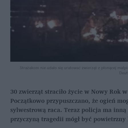
Strażakom nie udało się uratować zwierząt z płonącej małpi
Deut
30 zwierząt straciło życie w Nowy Rok w
Początkowo przypuszczano, że ogień mogli
sylwestrową raca. Teraz policja ma inną
przyczyną tragedii mógł być powietrzny