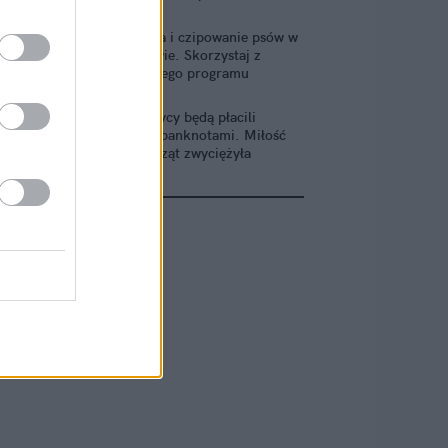
Kastracja i czipowanie psów w
Warszawie. Skorzystaj z
bezpłatnego programu
Brytyjczycy będą płacili
nowymi banknotami. Miłość
do zwierząt zwyciężyła