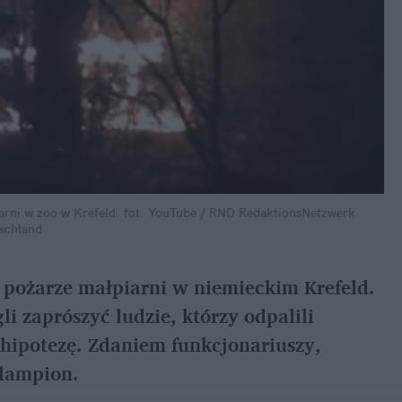
arni w zoo w Krefeld.
fot. YouTube / RND RedaktionsNetzwerk
schland
 pożarze małpiarni w niemieckim Krefeld.
 zaprószyć ludzie, którzy odpalili
 hipotezę. Zdaniem funkcjonariuszy,
 lampion.