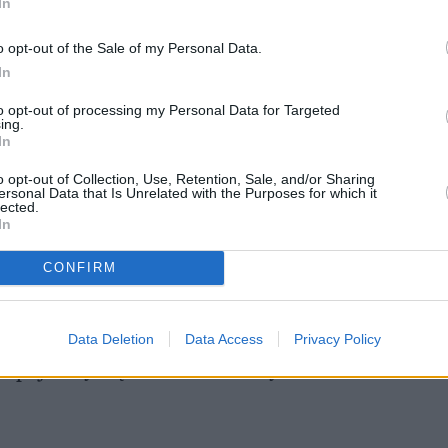
In
o opt-out of the Sale of my Personal Data.
In
to opt-out of processing my Personal Data for Targeted
ing.
In
o opt-out of Collection, Use, Retention, Sale, and/or Sharing
ersonal Data that Is Unrelated with the Purposes for which it
lected.
In
CONFIRM
czenie, w którym napisały, że doszło do
ą ludzie od rana ślą do placówki wyrazy
Data Deletion
Data Access
Privacy Policy
o pojawiły się też znicze i krzyże.