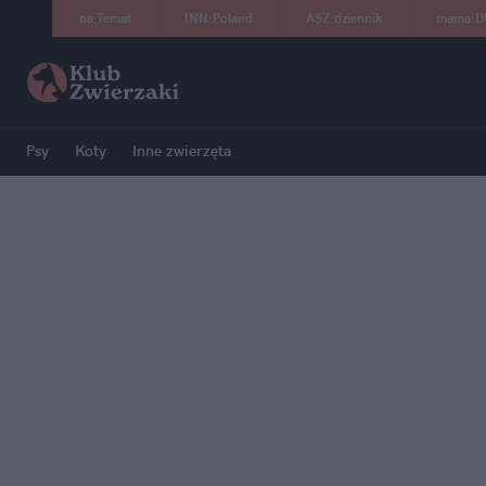
na
:
Temat
INN
:
Poland
ASZ
:
dziennik
mama
:
D
Psy
Koty
Inne zwierzęta