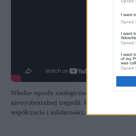
Opted 
I want t
Opted 
I want 
Advertis
Opted 
I want t
of my P
was col
Opted 
Władze ogrodu zoologicznego wydały oświad
niewyobrażalnej tragedii. Poruszeni sytuacj
współczucia i solidarności. Przed siedzibą zo