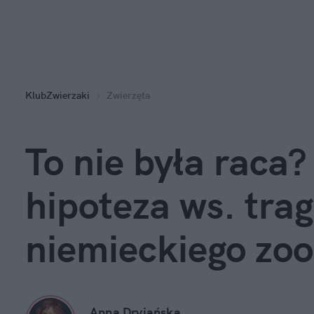
KlubZwierzaki
Zwierzęta
To nie była raca
hipoteza ws. tra
niemieckiego zoo
Anna Dryjańska