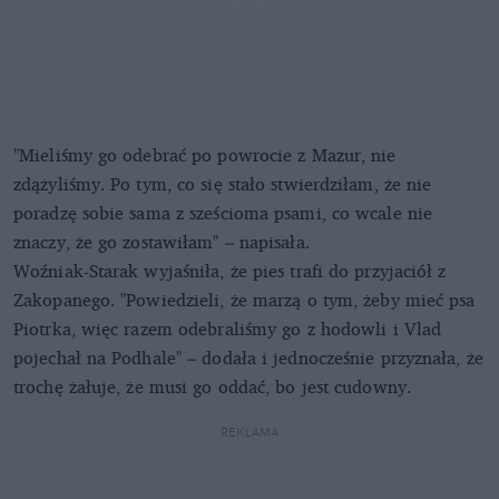
"Mieliśmy go odebrać po powrocie z Mazur, nie
zdążyliśmy. Po tym, co się stało stwierdziłam, że nie
poradzę sobie sama z sześcioma psami, co wcale nie
znaczy, że go zostawiłam" – napisała.
Woźniak-Starak wyjaśniła, że pies trafi do przyjaciół z
Zakopanego. "Powiedzieli, że marzą o tym, żeby mieć psa
Piotrka, więc razem odebraliśmy go z hodowli i Vlad
pojechał na Podhale" – dodała i jednocześnie przyznała, że
trochę żałuje, że musi go oddać, bo jest cudowny.
REKLAMA