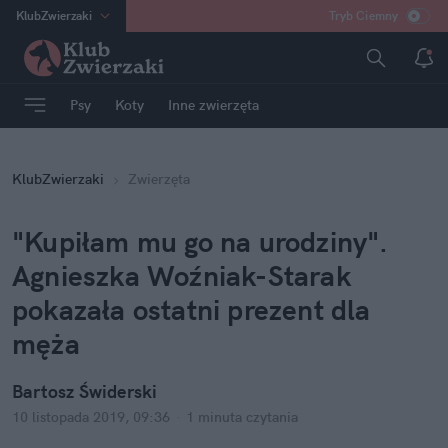
KlubZwierzaki
Tryb Ciemny
na
:
Temat
INN
:
Poland
Psy
Koty
Inne zwierzęta
ASZ
:
dziennik
mama
:
DU
KlubZwierzaki
Zwierzęta
dad
:
HERO
Rozrywka
"Kupiłam mu go na urodziny".
Agnieszka Woźniak-Starak
pokazała ostatni prezent dla
męża
Bartosz Świderski
10 listopada 2019, 09:36
·
1 minuta
czytania