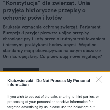
"Konstytucja" dla zwierząt. Unia
przyjęła historyczne przepisy o
ochronie psów i kotów
Bruksela wzmacnia ochronę zwierząt. Parlament
Europejski przyjął pierwsze unijne przepisy
chroniące psy i koty przed okrutnym traktowaniem
i niecnymi praktykami hodowlanymi. Wspólne
standardy mają obowiązywać na całym obszarze
Unii Europejskiej. Co przewidują nowe regulacje?
Czytaj całość
Klubzwierzaki -
Do Not Process My Personal
Information
REKLAMA
If you wish to opt-out of the sale, sharing to third parties, or
processing of your personal or sensitive information for
targeted advertising by us, please use the below opt-out