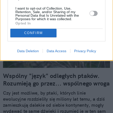
I want to opt-out of Collection, Use,
Retention, Sale, and/or Sharing of my
Personal Data that Is Unrelated with the
Purposes for which it was collected.
Opted In
CONFIRM
Data Deletion
Data Access
Privacy Policy
Wspólny "język" odległych ptaków.
Rozumieją go przez... wspólnego wroga
Czy jest możliwe, by ptaki, których linie
ewolucyjne rozdzieliły się miliony lat temu, a dziś
zamieszkują dalekie od siebie kontynenty, mogły
wydawać te same dźwięki i rozumieć je w ten sam