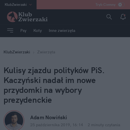
KlubZwierzaki
Tryb Ciemny
na
:
Temat
INN
:
Poland
Psy
Koty
Inne zwierzęta
ASZ
:
dziennik
mama
:
DU
KlubZwierzaki
Zwierzęta
dad
:
HERO
Rozrywka
Kulisy zjazdu polityków PiS.
Kaczyński nadał im nowe
przydomki na wybory
prezydenckie
Adam Nowiński
25 października 2019, 16:14
·
2 minuty
czytania