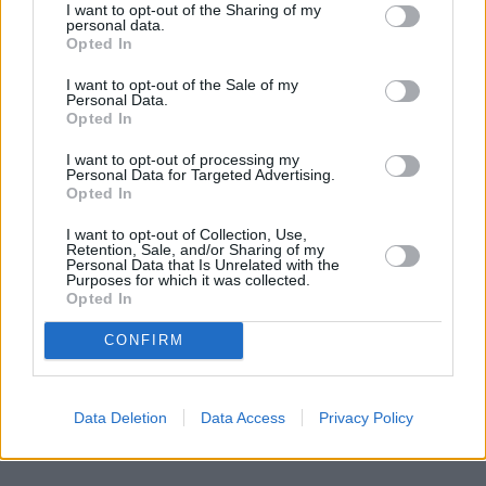
I want to opt-out of the Sharing of my
personal data.
Opted In
"Konstytucja" dla zwierząt. Unia
przyjęła historyczne przepisy o
I want to opt-out of the Sale of my
Personal Data.
ochronie psów i kotów
Opted In
Bruksela wzmacnia ochronę zwierząt. Parlament
I want to opt-out of processing my
Personal Data for Targeted Advertising.
Europejski przyjął pierwsze unijne przepisy
Opted In
chroniące psy i koty przed okrutnym traktowaniem
i niecnymi praktykami hodowlanymi. Wspólne
I want to opt-out of Collection, Use,
Retention, Sale, and/or Sharing of my
standardy mają obowiązywać na całym obszarze
Personal Data that Is Unrelated with the
Purposes for which it was collected.
Unii Europejskiej. Co przewidują nowe regulacje?
Opted In
CONFIRM
Czytaj całość
Data Deletion
Data Access
Privacy Policy
REKLAMA