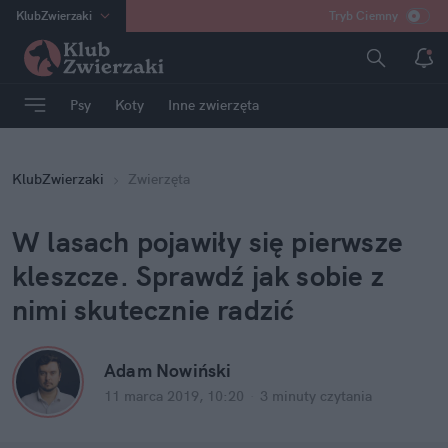
KlubZwierzaki
Tryb Ciemny
na
:
Temat
INN
:
Poland
Psy
Koty
Inne zwierzęta
ASZ
:
dziennik
mama
:
DU
KlubZwierzaki
Zwierzęta
dad
:
HERO
Rozrywka
W lasach pojawiły się pierwsze
kleszcze. Sprawdź jak sobie z
nimi skutecznie radzić
Adam Nowiński
11 marca 2019, 10:20
·
3 minuty
czytania