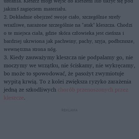
ubrania. Kleszcz mógł wejść do kieszeni lub ukryć się pod
jakimś zagięciem materiału.
2. Dokładnie obejrzeć swoje ciało, szczególnie strefy
wrażliwe, narażone szczególnie na "atak" kleszcza. Chodzi
o te miejsca ciała, gdzie skóra człowieka jest cieńsza i
bardziej ukrwiona jak pachwiny, pachy, szyja, podbrzusze,
wewnętrzna strona nóg.
3. Kiedy zauważymy kleszcza nie podpalamy go, nie
moczymy we wrzątku, nie ściskamy, nie wykręcamy,
bo może to spowodować, że pasożyt zwymiotuje
wypitą krwią. To z kolei zwiększa ryzyko zarażenia
jedną ze szkodliwych
chorób przenoszonych przez
kleszcze
.
REKLAMA