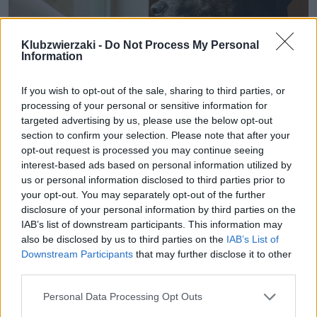
Klubzwierzaki -
Do Not Process My Personal
Information
If you wish to opt-out of the sale, sharing to third parties, or
processing of your personal or sensitive information for
targeted advertising by us, please use the below opt-out
Krajowy Rejestr Psów i Kotów coraz
section to confirm your selection. Please note that after your
opt-out request is processed you may continue seeing
bliżej. Co zakłada?
interest-based ads based on personal information utilized by
us or personal information disclosed to third parties prior to
Krajowy Rejestr Psów i Kotów (KROPiK) zbliża się
your opt-out. You may separately opt-out of the further
wielkimi krokami. Ustawę zakładającą
disclosure of your personal information by third parties on the
obowiązkowe czipowanie psów i kotów
IAB’s list of downstream participants. This information may
przegłosował Senat. Izba wyższa parlamentu
also be disclosed by us to third parties on the
IAB’s List of
wprowadziła jednak do rządowego projektu
Downstream Participants
that may further disclose it to other
poprawki. Ustawa wróci teraz do Sejmu, a na
third parties.
koniec trafi do prezydenta.
Personal Data Processing Opt Outs