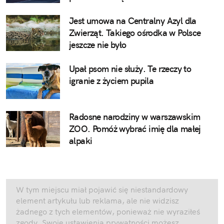
Jest umowa na Centralny Azyl dla
Zwierząt. Takiego ośrodka w Polsce
jeszcze nie było
Upał psom nie służy. Te rzeczy to
igranie z życiem pupila
Radosne narodziny w warszawskim
ZOO. Pomóż wybrać imię dla małej
alpaki
W tym miejscu miał pojawić się niestandardowy
element artykułu lub reklama, ale nie widzisz
żadnego z tych elementów, ponieważ nie wyraziłeś
zgody. Swoje ustawienia prywatności możesz