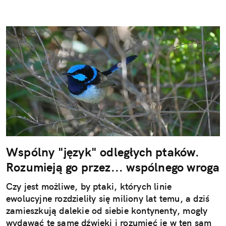
Wspólny "język" odległych ptaków.
Rozumieją go przez... wspólnego wroga
Czy jest możliwe, by ptaki, których linie
ewolucyjne rozdzieliły się miliony lat temu, a dziś
zamieszkują dalekie od siebie kontynenty, mogły
wydawać te same dźwięki i rozumieć je w ten sam