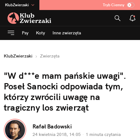
KlubZwierzaki
Tryb Ciemny
na
:
Temat
INN
:
Poland
Psy
Koty
Inne zwierzęta
ASZ
:
dziennik
mama
:
DU
KlubZwierzaki
Zwierzęta
dad
:
HERO
Rozrywka
"W d***e mam pańskie uwagi".
Poseł Sanocki odpowiada tym,
którzy zwrócili uwagę na
tragiczny los zwierząt
Rafał Badowski
24 kwietnia 2018, 14:05
·
1 minuta
czytania