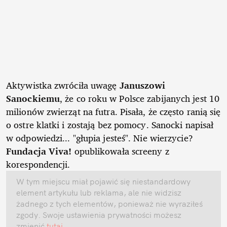
Aktywistka zwróciła uwagę
Januszowi
Sanockiemu
, że co roku w Polsce zabijanych jest 10
milionów zwierząt na futra. Pisała, że często ranią się
o ostre klatki i zostają bez pomocy. Sanocki napisał
w odpowiedzi... "głupia jesteś". Nie wierzycie?
Fundacja Viva!
opublikowała screeny z
korespondencji.
W tym miejscu miał pojawić się niestandardowy
element artykułu lub reklama, ale nie widzisz
żadnego z tych elementów, ponieważ nie wyraziłeś
zgody. Swoje ustawienia prywatności możesz
zmienić
tutaj
.