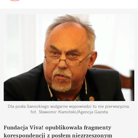
Dla posła Sanockiego wulgarne wypowiedzi to nie pierwszyzna.
fot. Sławomir Kamiński/Agencja Gazeta
Fundacja Viva! opublikowała fragmenty
korespondencji z posłem niezrzeszonym