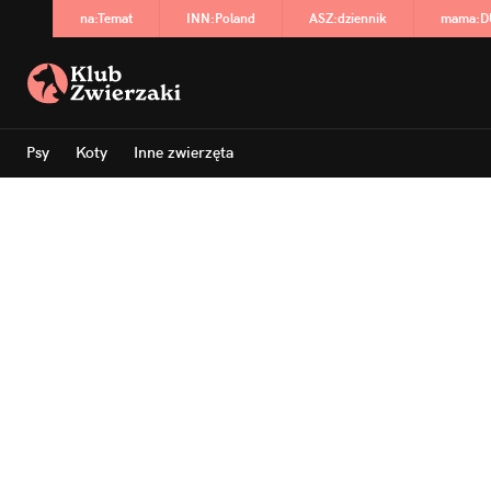
na
:
Temat
INN
:
Poland
ASZ
:
dziennik
mama
:
D
Psy
Koty
Inne zwierzęta