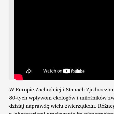
W Europie Zachodniej i Stanach Zjednoczony
80-tych wpływom ekologów i miłośników zwi
dzisiaj naprawdę wielu zwierzątkom. Różne
z laboratoriami przekazanie im niepotrzebn