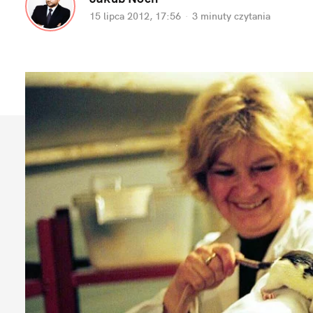
15 lipca 2012, 17:56
·
3 minuty
czytania