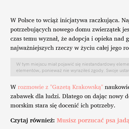
W Polsce to wciąż inicjatywa raczkująca. N
potrzebujących nowego domu zwierzątek jest 
czas temu wyznał, że adopcja i opieka nad gr
najważniejszych rzeczy w życiu całej jego ro
W tym miejscu miał pojawić się niestandardowy elemen
elementów, ponieważ nie wyraziłeś zgody. Swoje ust
W
rozmowie z "Gazetą Krakowską"
naukowiec
zabawek dla ludzi. Dlatego on dając now
morskim stara się docenić ich potrzeby.
Czytaj również:
Musisz porzucać psa jadą