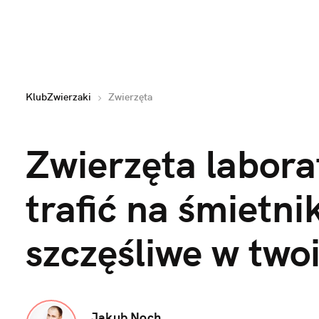
KlubZwierzaki
Zwierzęta
Zwierzęta labora
trafić na śmietni
szczęśliwe w tw
Jakub Noch