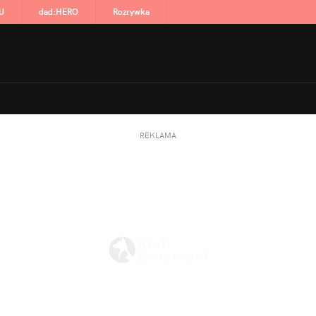
U
dad
:
HERO
Rozrywka
REKLAMA