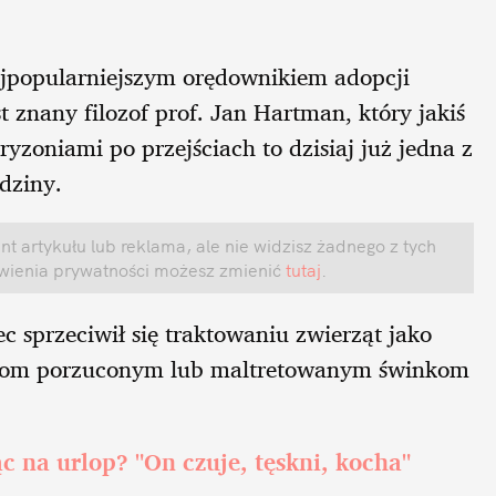
ajpopularniejszym orędownikiem adopcji
znany filozof prof. Jan Hartman, który jakiś
yzoniami po przejściach to dzisiaj już jedna z
dziny.
t artykułu lub reklama, ale nie widzisz żadnego z tych
awienia prywatności możesz zmienić
tutaj
.
 sprzeciwił się traktowaniu zwierząt jako
y dom porzuconym lub maltretowanym świnkom
c na urlop? "On czuje, tęskni, kocha"