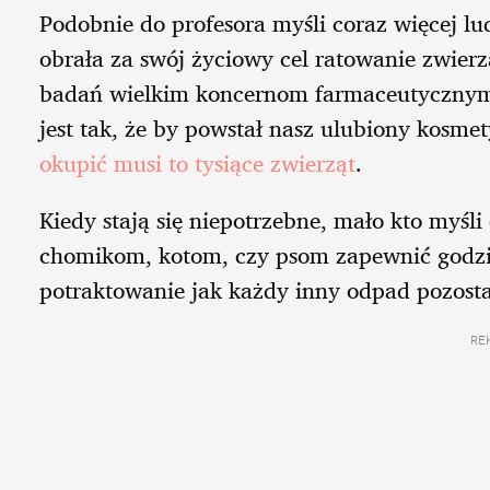
Podobnie do profesora myśli coraz więcej lud
obrała za swój życiowy cel ratowanie zwierzą
badań wielkim koncernom farmaceutycznym
jest tak, że by powstał nasz ulubiony kosmet
okupić musi to tysiące zwierząt
.
Kiedy stają się niepotrzebne, mało kto myś
chomikom, kotom, czy psom zapewnić godziwą
potraktowanie jak każdy inny odpad pozost
RE