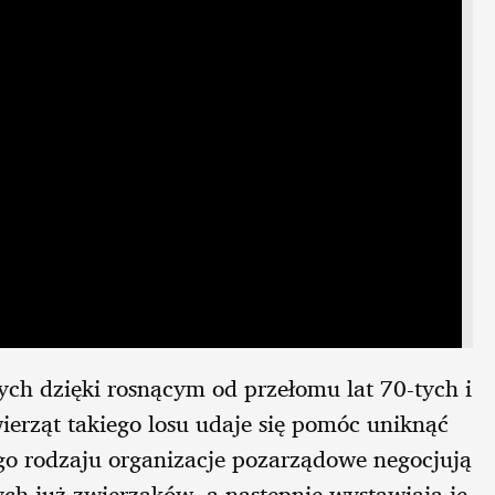
ch dzięki rosnącym od przełomu lat 70-tych i
erząt takiego losu udaje się pomóc uniknąć
go rodzaju organizacje pozarządowe negocjują
ych już zwierzaków, a następnie wystawiają je