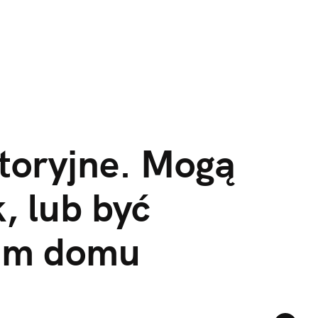
toryjne. Mogą
k, lub być
oim domu