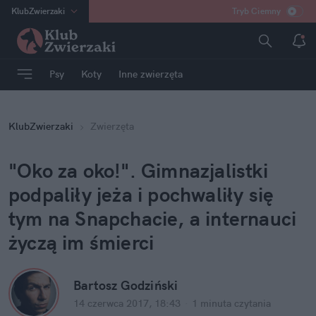
KlubZwierzaki
Tryb Ciemny
na
:
Temat
INN
:
Poland
Psy
Koty
Inne zwierzęta
ASZ
:
dziennik
mama
:
DU
KlubZwierzaki
Zwierzęta
dad
:
HERO
Rozrywka
"Oko za oko!". Gimnazjalistki
podpaliły jeża i pochwaliły się
tym na Snapchacie, a internauci
życzą im śmierci
Bartosz Godziński
14 czerwca 2017, 18:43
·
1 minuta
czytania