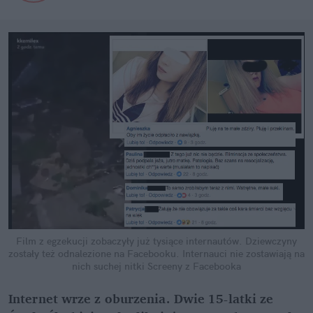
Film z egzekucji zobaczyły już tysiące internautów. Dziewczyny
zostały też odnalezione na Facebooku. Internauci nie zostawiają na
nich suchej nitki
Screeny z Facebooka
Internet wrze z oburzenia. Dwie 15-latki ze