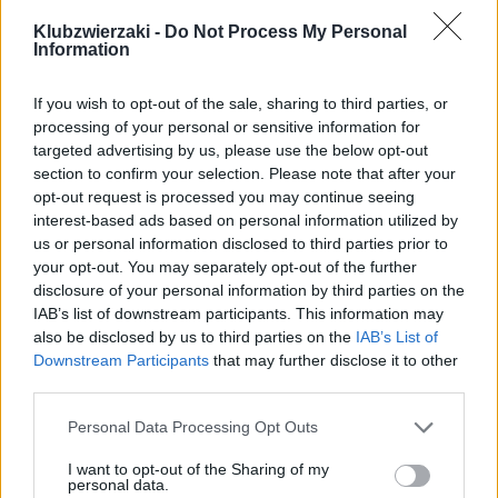
chroniące psy i koty przed okrutnym traktowaniem
i niecnymi praktykami hodowlanymi. Wspólne
Klubzwierzaki -
Do Not Process My Personal
Information
standardy mają obowiązywać na całym obszarze
Unii Europejskiej. Co przewidują nowe regulacje?
If you wish to opt-out of the sale, sharing to third parties, or
processing of your personal or sensitive information for
targeted advertising by us, please use the below opt-out
Czytaj całość
section to confirm your selection. Please note that after your
opt-out request is processed you may continue seeing
interest-based ads based on personal information utilized by
us or personal information disclosed to third parties prior to
REKLAMA
your opt-out. You may separately opt-out of the further
disclosure of your personal information by third parties on the
IAB’s list of downstream participants. This information may
also be disclosed by us to third parties on the
IAB’s List of
Downstream Participants
that may further disclose it to other
third parties.
Personal Data Processing Opt Outs
I want to opt-out of the Sharing of my
personal data.