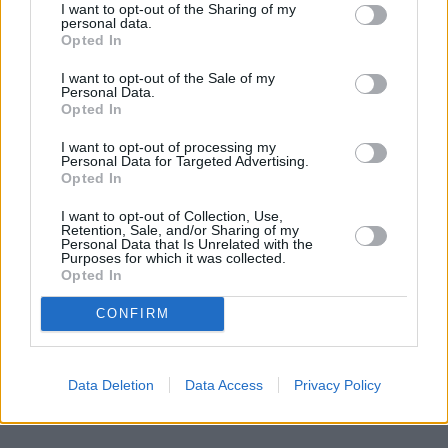
Krajowy Rejestr Psów i Kotów (KROPiK) zbliża się
I want to opt-out of the Sharing of my
personal data.
wielkimi krokami. Ustawę zakładającą
Opted In
obowiązkowe czipowanie psów i kotów
przegłosował Senat. Izba wyższa parlamentu
I want to opt-out of the Sale of my
Personal Data.
wprowadziła jednak do rządowego projektu
Opted In
poprawki. Ustawa wróci teraz do Sejmu, a na
koniec trafi do prezydenta.
I want to opt-out of processing my
Personal Data for Targeted Advertising.
Opted In
Czytaj całość
I want to opt-out of Collection, Use,
Retention, Sale, and/or Sharing of my
Personal Data that Is Unrelated with the
Purposes for which it was collected.
Opted In
REKLAMA
CONFIRM
Data Deletion
Data Access
Privacy Policy