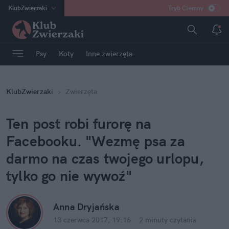
KlubZwierzaki
Tryb Ciemny
na
:
Temat
INN
:
Poland
Psy
Koty
Inne zwierzęta
ASZ
:
dziennik
mama
:
DU
KlubZwierzaki
Zwierzęta
dad
:
HERO
Rozrywka
Ten post robi furorę na
Facebooku. "Wezmę psa za
darmo na czas twojego urlopu,
tylko go nie wywoź"
Anna Dryjańska
13 czerwca 2017, 19:16
·
2 minuty
czytania