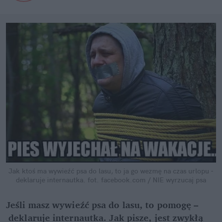
Jak ktoś ma wywieźć psa do lasu, to ja go wezmę na czas urlopu -
deklaruje internautka.
fot. facebook.com / NIE wyrzucaj psa
Jeśli masz wywieźć psa do lasu, to pomogę –
deklaruje internautka. Jak pisze, jest zwykłą